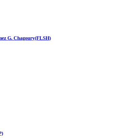
nces religieuses
 Ramez G. Chagoury(FLSH)
P)