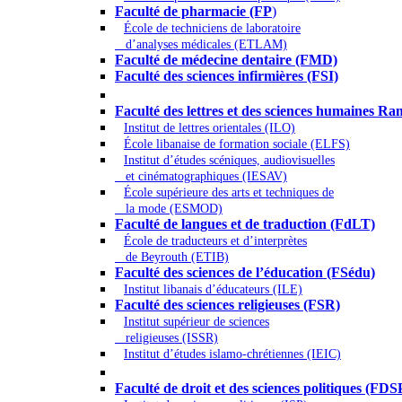
Faculté de pharmacie (FP
)
École de techniciens de laboratoire
d’analyses médicales (ETLAM)
Faculté de médecine dentaire (FMD)
Faculté des sciences infirmières (FSI)
Arts - Lettres et Sciences humaines - Scie
Faculté des lettres et des sciences humaines
Institut de lettres orientales (ILO)
École libanaise de formation sociale (ELFS)
Institut d’études scéniques, audiovisuelles
et cinématographiques (IESAV)
École supérieure des arts et techniques de
la mode (ESMOD)
Faculté de langues et de traduction (FdLT)
École de traducteurs et d’interprètes
de Beyrouth (ETIB)
Faculté des sciences de l’éducation (FSédu)
Institut libanais d’éducateurs (ILE)
Faculté des sciences religieuses (FSR)
Institut supérieur de sciences
religieuses (ISSR)
Institut d’études islamo-chrétiennes (IEIC)
Droit - Sciences politiques
Faculté de droit et des sciences politiques (FDS