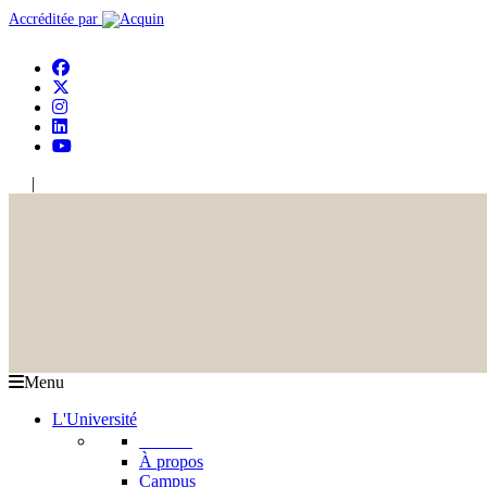
Accréditée par
|
En
Ar
Menu
L'Université
L'USJ
À propos
Campus