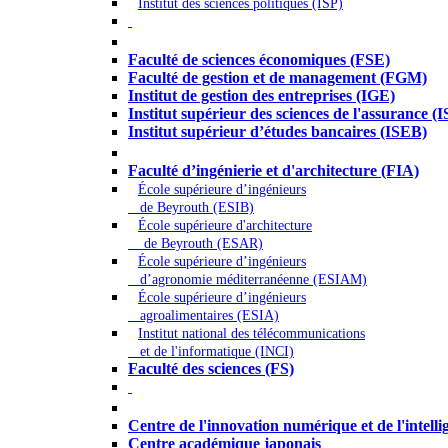
Institut des sciences politiques (ISP)
Économie - Gestion - Banque - Assurances
Faculté de sciences économiques (FSE)
Faculté de gestion et de management (FGM)
Institut de gestion des entreprises (IGE)
Institut supérieur des sciences de l'assurance (
Institut supérieur d’études bancaires (ISEB)
Ingénierie et technologie - Sciences
Faculté d’ingénierie et d'architecture (FIA)
École supérieure d’ingénieurs
de Beyrouth (ESIB)
École supérieure d'architecture
de Beyrouth (ESAR)
École supérieure d’ingénieurs
d’agronomie méditerranéenne (ESIAM)
École supérieure d’ingénieurs
agroalimentaires (ESIA)
Institut national des télécommunications
et de l'informatique (INCI)
Faculté des sciences (FS)
Autres
Centre de l'innovation numérique et de l'intellige
Centre académique japonais