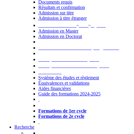
Documents requis
Résultats et confirmation
Admission sur titre
Admission à titre étranger
e
e
Admission aux 2
et 3
cycles
Admission en Master
Admission en Doctorat
Admission en cours de programme
UE optionnelles USJ [PDF]
UE optionnelles ouvertes [PDF]
À savoir...
Système des études et règlement
Équivalences et validations
Aides financières
Guide des formations 2024-2025
Formations à l’USJ
Formations de 1er cycle
Formations de 2e cycle
Recherche
La Recherche à l'USJ