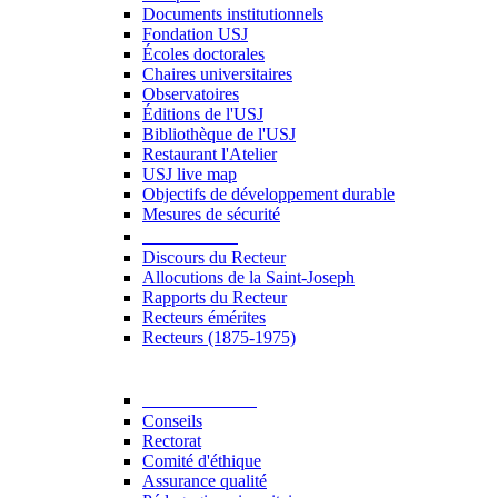
Documents institutionnels
Fondation USJ
Écoles doctorales
Chaires universitaires
Observatoires
Éditions de l'USJ
Bibliothèque de l'USJ
Restaurant l'Atelier
USJ live map
Objectifs de développement durable
Mesures de sécurité
Le Recteur
Discours du Recteur
Allocutions de la Saint-Joseph
Rapports du Recteur
Recteurs émérites
Recteurs (1875-1975)
Gouvernance
Conseils
Rectorat
Comité d'éthique
Assurance qualité