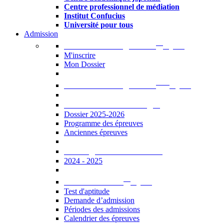
Centre professionnel de médiation
Institut Confucius
Université pour tous
Admission
er
Admission en ligne au 1
cycle
M'inscrire
Mon Dossier
ème
Admission en ligne au 2
cycle
Documents à télécharger
Dossier 2025-2026
Programme des épreuves
Anciennes épreuves
Catalogue des formations
2024 - 2025
er
Admission au 1
cycle
Test d'aptitude
Demande d’admission
Périodes des admissions
Calendrier des épreuves