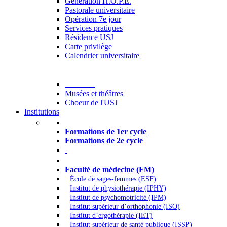
Generation H.O.P.E.
Pastorale universitaire
Opération 7e jour
Services pratiques
Résidence USJ
Carte privilège
Calendrier universitaire
Culture
Musées et théâtres
Choeur de l'USJ
Institutions
Formations à l’USJ
Formations de 1er cycle
Formations de 2e cycle
Médecine et Santé
Faculté de médecine (FM)
École de sages-femmes (ESF)
Institut de physiothérapie (IPHY)
Institut de psychomotricité (IPM)
Institut supérieur d’orthophonie (ISO)
Institut d’ergothérapie (IET)
Institut supérieur de santé publique (ISSP)