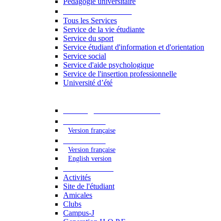
Pédagogie universitaire
Services étudiants
Tous les Services
Service de la vie étudiante
Service du sport
Service étudiant d'information et d'orientation
Service social
Service d'aide psychologique
Service de l'insertion professionnelle
Université d’été
Catalogue des formations
2023 - 2024
Version française
2024 - 2025
Version française
English version
Vie étudiante
Activités
Site de l'étudiant
Amicales
Clubs
Campus-J