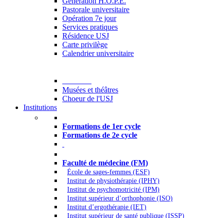
Generation H.O.P.E.
Pastorale universitaire
Opération 7e jour
Services pratiques
Résidence USJ
Carte privilège
Calendrier universitaire
Culture
Musées et théâtres
Choeur de l'USJ
Institutions
Formations à l’USJ
Formations de 1er cycle
Formations de 2e cycle
Médecine et Santé
Faculté de médecine (FM)
École de sages-femmes (ESF)
Institut de physiothérapie (IPHY)
Institut de psychomotricité (IPM)
Institut supérieur d’orthophonie (ISO)
Institut d’ergothérapie (IET)
Institut supérieur de santé publique (ISSP)