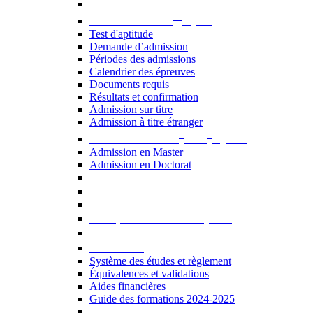
er
Admission au 1
cycle
Test d'aptitude
Demande d’admission
Périodes des admissions
Calendrier des épreuves
Documents requis
Résultats et confirmation
Admission sur titre
Admission à titre étranger
e
e
Admission aux 2
et 3
cycles
Admission en Master
Admission en Doctorat
Admission en cours de programme
UE optionnelles USJ [PDF]
UE optionnelles ouvertes [PDF]
À savoir...
Système des études et règlement
Équivalences et validations
Aides financières
Guide des formations 2024-2025