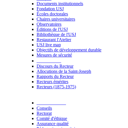
Documents institutionnels
Fondation USJ
Écoles doctorales
Chaires universitaires
Observatoires
Éditions de l'USJ
Bibliothèque de l'USJ
Restaurant l'Atelier
USJ live map
Objectifs de développement durable
Mesures de sécurité
Le Recteur
Discours du Recteur
Allocutions de la Saint-Joseph
Rapports du Recteur
Recteurs émérites
Recteurs (1875-1975)
Gouvernance
Conseils
Rectorat
Comité d'éthique
Assurance qualité