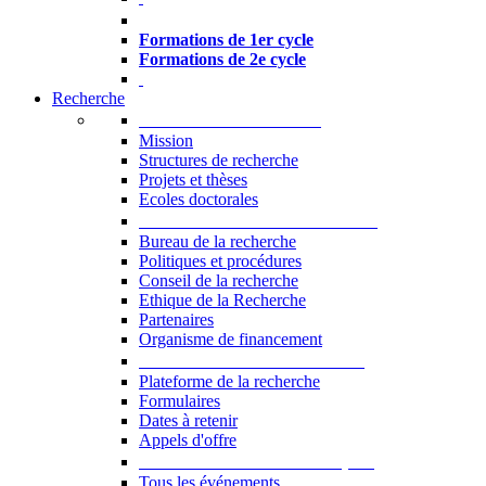
Formations à l’USJ
Formations de 1er cycle
Formations de 2e cycle
Recherche
La Recherche à l'USJ
Mission
Structures de recherche
Projets et thèses
Ecoles doctorales
Vice-rectorat à la Recherche
Bureau de la recherche
Politiques et procédures
Conseil de la recherche
Ethique de la Recherche
Partenaires
Organisme de financement
Plateforme de la recherche
Plateforme de la recherche
Formulaires
Dates à retenir
Appels d'offre
Manifestations Scientifiques
Tous les événements