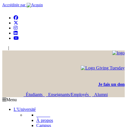
Accréditée par
|
En
Ar
Je fais un don
Étudiants
Enseignants/Employés
Alumni
Menu
L'Université
L'USJ
À propos
Campus