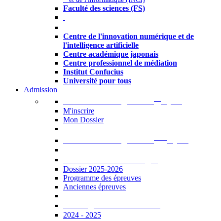
Faculté des sciences (FS)
Autres
Centre de l'innovation numérique et de
l'intelligence artificielle
Centre académique japonais
Centre professionnel de médiation
Institut Confucius
Université pour tous
Admission
er
Admission en ligne au 1
cycle
M'inscrire
Mon Dossier
ème
Admission en ligne au 2
cycle
Documents à télécharger
Dossier 2025-2026
Programme des épreuves
Anciennes épreuves
Catalogue des formations
2024 - 2025