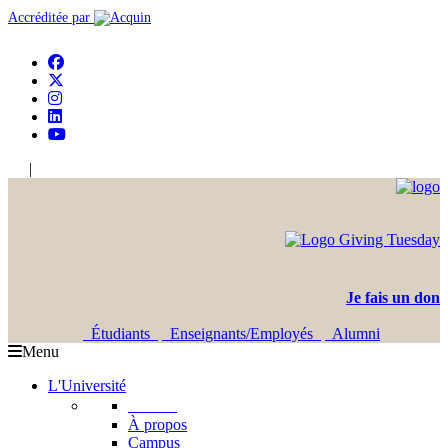
Accréditée par
|
En
Ar
Je fais un don
Étudiants
Enseignants/Employés
Alumni
Menu
L'Université
L'USJ
À propos
Campus