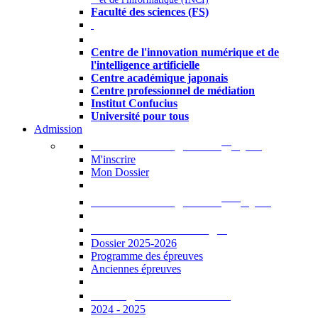
Faculté des sciences (FS)
Autres
Centre de l'innovation numérique et de
l'intelligence artificielle
Centre académique japonais
Centre professionnel de médiation
Institut Confucius
Université pour tous
Admission
er
Admission en ligne au 1
cycle
M'inscrire
Mon Dossier
ème
Admission en ligne au 2
cycle
Documents à télécharger
Dossier 2025-2026
Programme des épreuves
Anciennes épreuves
Catalogue des formations
2024 - 2025