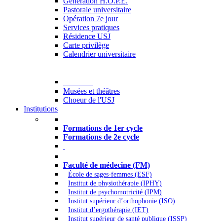
Generation H.O.P.E.
Pastorale universitaire
Opération 7e jour
Services pratiques
Résidence USJ
Carte privilège
Calendrier universitaire
Culture
Musées et théâtres
Choeur de l'USJ
Institutions
Formations à l’USJ
Formations de 1er cycle
Formations de 2e cycle
Médecine et Santé
Faculté de médecine (FM)
École de sages-femmes (ESF)
Institut de physiothérapie (IPHY)
Institut de psychomotricité (IPM)
Institut supérieur d’orthophonie (ISO)
Institut d’ergothérapie (IET)
Institut supérieur de santé publique (ISSP)