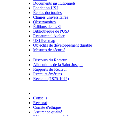
Documents institutionnels
Fondation USJ
Écoles doctorales
Chaires universitaires
Observatoires
Éditions de l'USJ
Bibliothèque de l'USJ
Restaurant l'Atelier
USJ live map
Objectifs de développement durable
Mesures de sécurité
Le Recteur
Discours du Recteur
Allocutions de la Saint-Joseph
Rapports du Recteur
Recteurs émérites
Recteurs (1875-1975)
Gouvernance
Conseils
Rectorat
Comité d'éthique
Assurance qualité