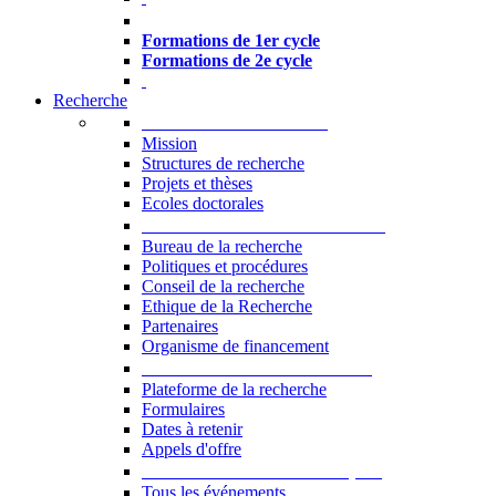
Formations à l’USJ
Formations de 1er cycle
Formations de 2e cycle
Recherche
La Recherche à l'USJ
Mission
Structures de recherche
Projets et thèses
Ecoles doctorales
Vice-rectorat à la Recherche
Bureau de la recherche
Politiques et procédures
Conseil de la recherche
Ethique de la Recherche
Partenaires
Organisme de financement
Plateforme de la recherche
Plateforme de la recherche
Formulaires
Dates à retenir
Appels d'offre
Manifestations Scientifiques
Tous les événements