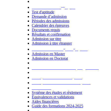
er
Admission au 1
cycle
Test d'aptitude
Demande d’admission
Périodes des admissions
Calendrier des épreuves
Documents requis
Résultats et confirmation
Admission sur titre
Admission à titre étranger
e
e
Admission aux 2
et 3
cycles
Admission en Master
Admission en Doctorat
Admission en cours de programme
UE optionnelles USJ [PDF]
UE optionnelles ouvertes [PDF]
À savoir...
Système des études et règlement
Équivalences et validations
Aides financières
Guide des formations 2024-2025