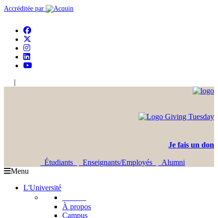
Accréditée par
|
En
Ar
Je fais un don
Étudiants
Enseignants/Employés
Alumni
Menu
L'Université
L'USJ
À propos
Campus