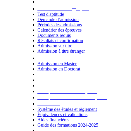
er
Admission au 1
cycle
Test d'aptitude
Demande d’admission
Périodes des admissions
Calendrier des épreuves
Documents requis
Résultats et confirmation
Admission sur titre
Admission à titre étranger
e
e
Admission aux 2
et 3
cycles
Admission en Master
Admission en Doctorat
Admission en cours de programme
UE optionnelles USJ [PDF]
UE optionnelles ouvertes [PDF]
À savoir...
Système des études et règlement
Équivalences et validations
Aides financières
Guide des formations 2024-2025