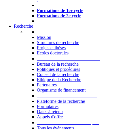
Formations à l’USJ
Formations de 1er cycle
Formations de 2e cycle
Recherche
La Recherche à l'USJ
Mission
Structures de recherche
Projets et thèses
Ecoles doctorales
Vice-rectorat à la Recherche
Bureau de la recherche
Politiques et procédures
Conseil de la recherche
Ethique de la Recherche
Partenaires
Organisme de financement
Plateforme de la recherche
Plateforme de la recherche
Formulaires
Dates à retenir
Appels d'offre
Manifestations Scientifiques
Tous les événements