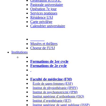
Generation H.O.P.E.
Pastorale universitaire
Opération 7e jour
Services pratiques
Résidence USJ
Carte privilège
Calendrier universitaire
Culture
Musées et théâtres
Choeur de l'USJ
Institutions
Formations à l’USJ
Formations de 1er cycle
Formations de 2e cycle
Médecine et Santé
Faculté de médecine (FM)
École de sages-femmes (ESF)
Institut de physiothérapie (IPHY)
Institut de psychomotricité (IPM)
Institut supérieur d’orthophonie (ISO)
Institut d’ergothérapie (IET)
Institut supérieur de santé publique (ISSP)