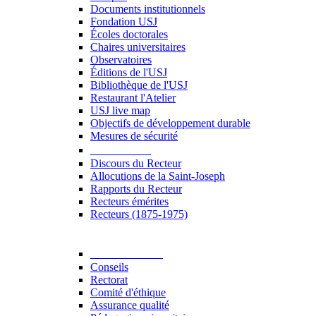
Documents institutionnels
Fondation USJ
Écoles doctorales
Chaires universitaires
Observatoires
Éditions de l'USJ
Bibliothèque de l'USJ
Restaurant l'Atelier
USJ live map
Objectifs de développement durable
Mesures de sécurité
Le Recteur
Discours du Recteur
Allocutions de la Saint-Joseph
Rapports du Recteur
Recteurs émérites
Recteurs (1875-1975)
Gouvernance
Conseils
Rectorat
Comité d'éthique
Assurance qualité