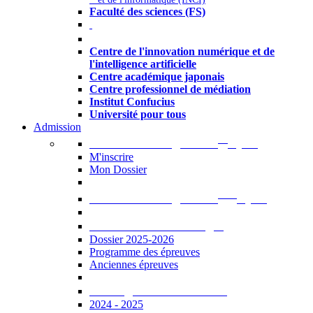
Faculté des sciences (FS)
Autres
Centre de l'innovation numérique et de
l'intelligence artificielle
Centre académique japonais
Centre professionnel de médiation
Institut Confucius
Université pour tous
Admission
er
Admission en ligne au 1
cycle
M'inscrire
Mon Dossier
ème
Admission en ligne au 2
cycle
Documents à télécharger
Dossier 2025-2026
Programme des épreuves
Anciennes épreuves
Catalogue des formations
2024 - 2025