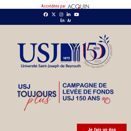
Accréditée par
En
|
Ar
Je fais un don