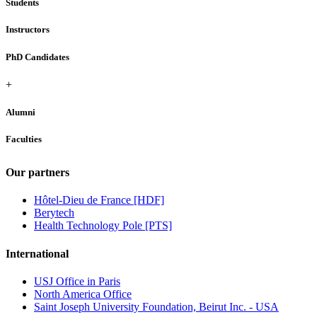
Students
Instructors
PhD Candidates
+
Alumni
Faculties
Our partners
Hôtel-Dieu de France [HDF]
Berytech
Health Technology Pole [PTS]
International
USJ Office in Paris
North America Office
Saint Joseph University Foundation, Beirut Inc. - USA