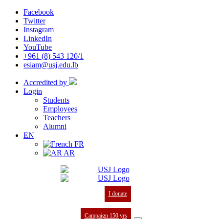
Facebook
Twitter
Instagram
LinkedIn
YouTube
+961 (8) 543 120/1
esiam@usj.edu.lb
Accredited by
Login
Students
Employees
Teachers
Alumni
EN
FR
AR
I donate
Campaign 150 yrs