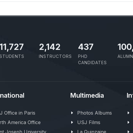
11,727
2,142
437
100
STUDENTS
INSTRUCTORS
PHD
ALUMN
CANDIDATES
rnational
Multimedia
In
 Office in Paris
Photos Albums
th America Office
USJ Films
nt Joseph University
La Quinzaine