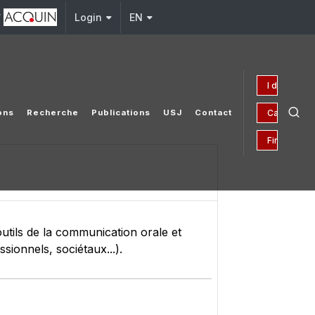
y
Login
EN
I donate
Campaign 1
ons
Recherche
Publications
USJ
Contact
Financial A
 outils de la communication orale et
sionnels, sociétaux...).