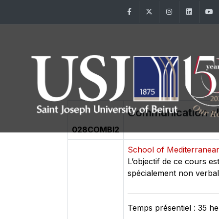
Facebook
Twitter
Instagram
Linke
Communication ski
028COMBI2
School of Mediterranean
L’objectif de ce cours es
spécialement non verbale
Temps présentiel : 35 h