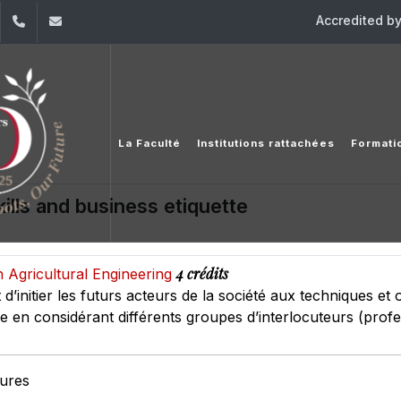
Accredited b
dIn
YouTube
+961 (8) 543 120/1
esiam@usj.edu.lb
La Faculté
Institutions rattachées
Formati
lls and business etiquette
4 crédits
 Agricultural Engineering
t d’initier les futurs acteurs de la société aux techniques et
 en considérant différents groupes d’interlocuteurs (profes
eures