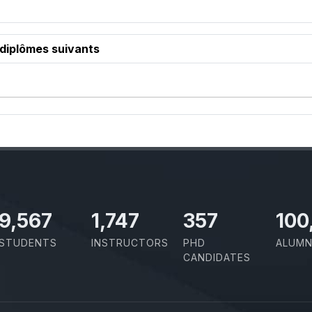
 diplômes suivants
10,801
1,973
403
100
STUDENTS
INSTRUCTORS
PHD
ALUMN
CANDIDATES