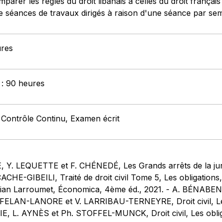
parer les règles du droit libanais à celles du droit français a
 de séances de travaux dirigés à raison d'une séance par se
ures
 : 90 heures
 Contrôle Continu, Examen écrit
 Y. LEQUETTE et F. CHÉNEDÉ, Les Grands arrêts de la juri
CHE-GIBEILI, Traité de droit civil Tome 5, Les obligations,
stian Larroumet, Économica, 4ème éd., 2021. - A. BÉNABENT
FFELAN-LANORE et V. LARRIBAU-TERNEYRE, Droit civil, Les
E, L. AYNÈS et Ph. STOFFEL-MUNCK, Droit civil, Les oblig