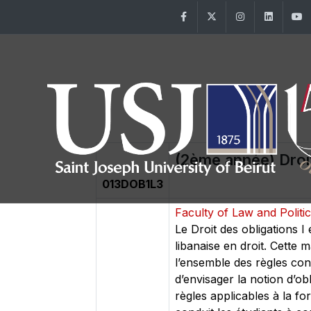
Facebook
Twitter
Instagram
Linke
(2ème année) Droit
013DOB1L3
Faculty of Law and Politi
Le Droit des obligations I
libanaise en droit. Cette m
l’ensemble des règles con
d’envisager la notion d’obl
règles applicables à la f