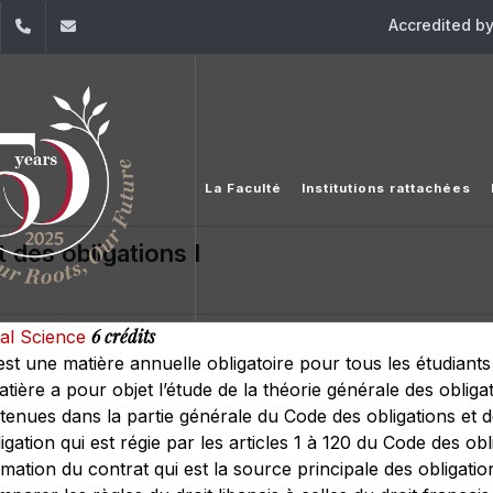
Accredited b
dIn
YouTube
+961 (1) 421 432
fdsp@usj.edu.lb
La Faculté
Institutions rattachées
 des obligations I
6 crédits
cal Science
 est une matière annuelle obligatoire pour tous les étudian
atière a pour objet l’étude de la théorie générale des obligat
tenues dans la partie générale du Code des obligations et d
igation qui est régie par les articles 1 à 120 du Code des obl
ormation du contrat qui est la source principale des obliga