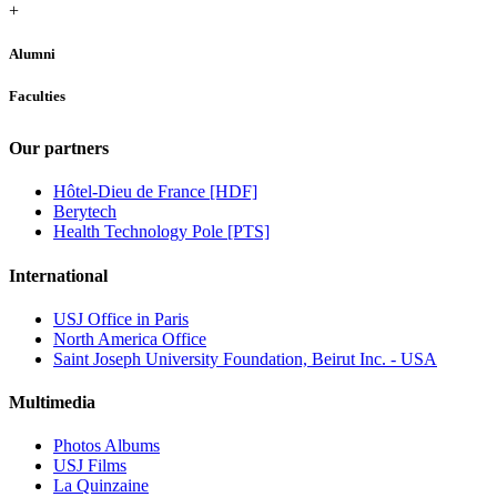
+
Alumni
Faculties
Our partners
Hôtel-Dieu de France [HDF]
Berytech
Health Technology Pole [PTS]
International
USJ Office in Paris
North America Office
Saint Joseph University Foundation, Beirut Inc. - USA
Multimedia
Photos Albums
USJ Films
La Quinzaine