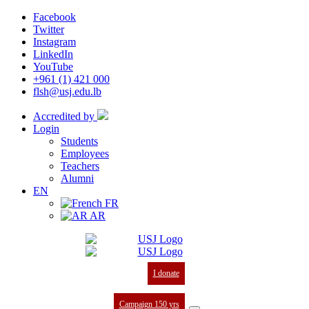
Facebook
Twitter
Instagram
LinkedIn
YouTube
+961 (1) 421 000
flsh@usj.edu.lb
Accredited by
Login
Students
Employees
Teachers
Alumni
EN
FR
AR
I donate
Campaign 150 yrs