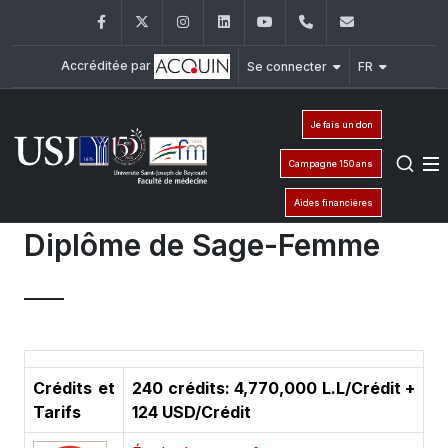
Facebook
Twitter
Instagram
LinkedIn
YouTube
+961 (1) 421 235
fm@usj.edu
Accréditée par
Se connecter
FR
Je fais un don
Campagne 150 ans
Aides financières
Diplôme de Sage-Femme
Crédits et
240 crédits: 4,770,000 L.L/Crédit +
Tarifs
124 USD/Crédit