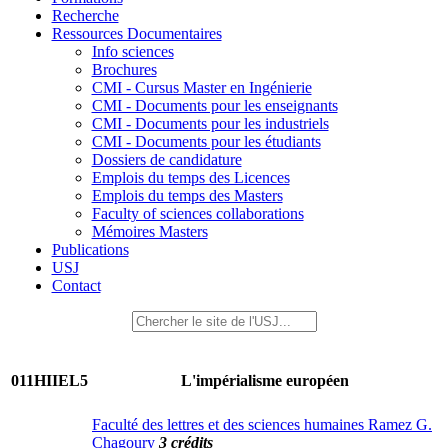
Recherche
Ressources Documentaires
Info sciences
Brochures
CMI - Cursus Master en Ingénierie
CMI - Documents pour les enseignants
CMI - Documents pour les industriels
CMI - Documents pour les étudiants
Dossiers de candidature
Emplois du temps des Licences
Emplois du temps des Masters
Faculty of sciences collaborations
Mémoires Masters
Publications
USJ
Contact
011HIIEL5
L'impérialisme européen
Faculté des lettres et des sciences humaines Ramez G.
Chagoury
3 crédits