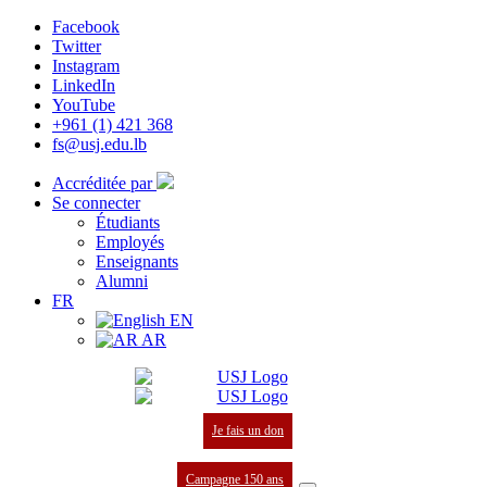
Facebook
Twitter
Instagram
LinkedIn
YouTube
+961 (1) 421 368
fs@usj.edu.lb
Accréditée par
Se connecter
Étudiants
Employés
Enseignants
Alumni
FR
EN
AR
Je fais un don
Campagne 150 ans