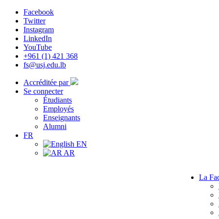
Facebook
Twitter
Instagram
LinkedIn
YouTube
+961 (1) 421 368
fs@usj.edu.lb
Accréditée par
Se connecter
Étudiants
Employés
Enseignants
Alumni
FR
EN
AR
La Fac