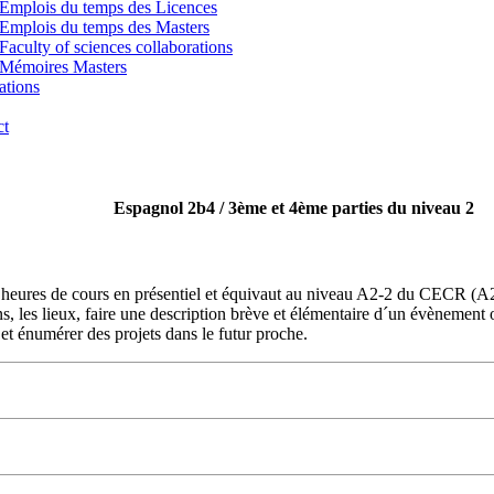
Emplois du temps des Licences
Emplois du temps des Masters
Faculty of sciences collaborations
Mémoires Masters
ations
ct
Espagnol 2b4 / 3ème et 4ème parties du niveau 2
heures de cours en présentiel et équivaut au niveau A2-2 du CECR (A2 P
s, les lieux, faire une description brève et élémentaire d´un évènement o
 et énumérer des projets dans le futur proche.