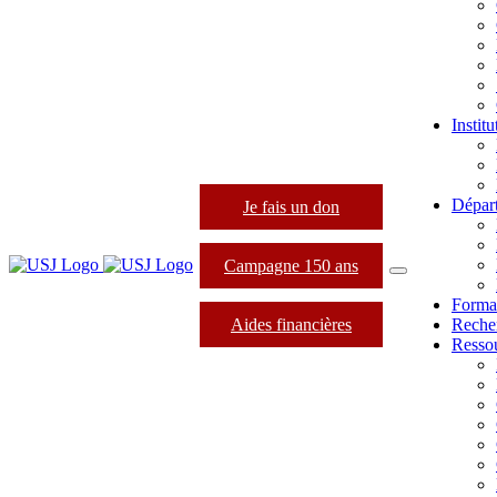
Instit
Dépar
Je fais un don
Campagne 150 ans
Forma
Aides financières
Reche
Resso