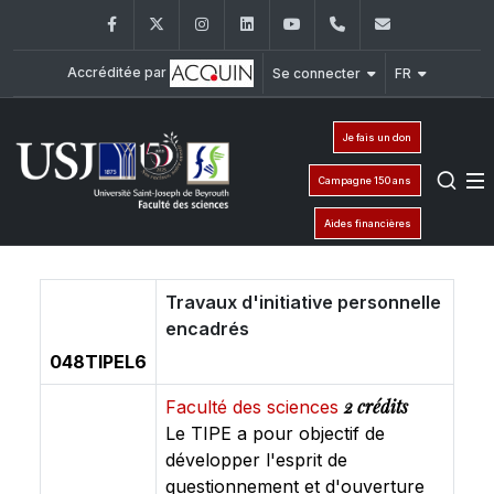
Facebook
Twitter
Instagram
LinkedIn
YouTube
+961 (1) 421 368
fs@usj.edu
Accréditée par
Se connecter
FR
Je fais un don
Campagne 150 ans
Aides financières
Travaux d'initiative personnelle
encadrés
048TIPEL6
2 crédits
Faculté des sciences
Le TIPE a pour objectif de
développer l'esprit de
questionnement et d'ouverture