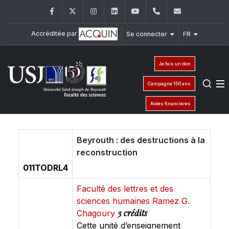
Facebook
Twitter
Instagram
LinkedIn
YouTube
+961 (1) 421 368
fs@usj.edu
Accréditée par
Se connecter
FR
Je fais un don
Campagne 150 ans
Aides financières
Beyrouth : des destructions à la
reconstruction
011TODRL4
Faculté des lettres et des
sciences humaines Ramez G.
3 crédits
Chagoury
Cette unité d’enseignement