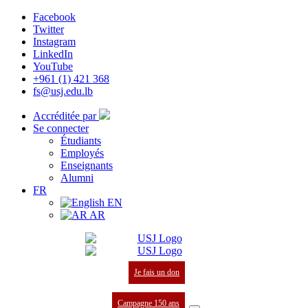
Facebook
Twitter
Instagram
LinkedIn
YouTube
+961 (1) 421 368
fs@usj.edu.lb
Accréditée par
Se connecter
Étudiants
Employés
Enseignants
Alumni
FR
EN
AR
Je fais un don
Campagne 150 ans