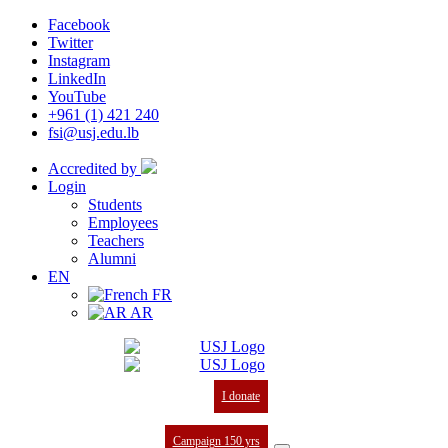
Facebook
Twitter
Instagram
LinkedIn
YouTube
+961 (1) 421 240
fsi@usj.edu.lb
Accredited by
Login
Students
Employees
Teachers
Alumni
EN
FR
AR
I donate
Campaign 150 yrs