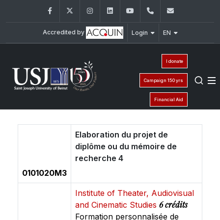
Facebook
Twitter
Instagram
LinkedIn
YouTube
+961 (1) 421 392/
ige@usj.ed
Accredited by
Login
EN
I donate
Campaign 150 yrs
Financial Aid
Elaboration du projet de
diplôme ou du mémoire de
recherche 4
0101020M3
Institute of Theater, Audiovisual
6 crédits
and Cinematic Studies
Formation personnalisée de