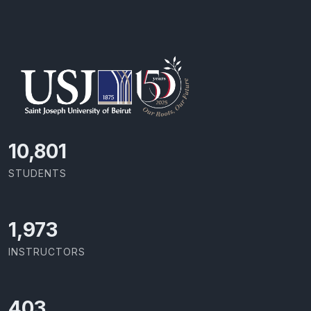
11,418
STUDENTS
2,086
INSTRUCTORS
426