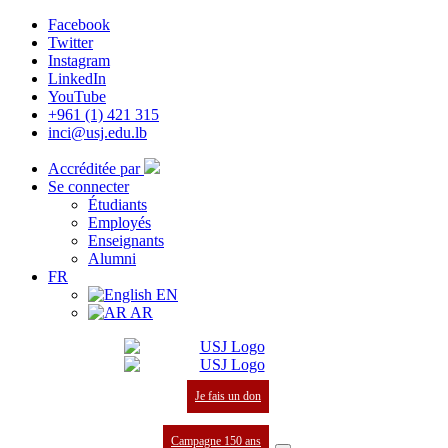
Facebook
Twitter
Instagram
LinkedIn
YouTube
+961 (1) 421 315
inci@usj.edu.lb
Accréditée par
Se connecter
Étudiants
Employés
Enseignants
Alumni
FR
EN
AR
Je fais un don
Campagne 150 ans