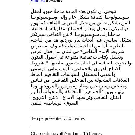
Studies
4 crédits
نتوخى أن تكون هذه المادة مدخلا حيويا لحقل
سوسيولوجيا الثقافة بشكل عام وإلى وسوسيولوجيا
الفن بشكل خاص من خلال التعريف الثقافة كمفهوم
ديناميكي متحول وبعلم الاجتماع بمقارباته المختلفة.
مدخلنا إلى سوسيولوجيا الانتاج الثقافي سيرتكز
بشكل أساسي على أبحاث بيار بورديو. هذا من الناحية
النظرية، أما من الناحية العملية فسوف نستعرض
شروط الانتاج الثقافي* في لبنان من خلال عرض
وتحليل لإنتاجات ثقافية متنوعة في حقول الفنون
والبحوث الثقافية في لبنان بحضور صانعيها. * شروط
الانتاج الفردي والجماعي، المؤسساتي الرسمي
والمدني المستقل السياسات الثقافية- أنماط
العلاقات المتحولة بين الفاعلين الثقافيين من فنانين
ومنتجين ومبرمجين ونقاد وممولين والمروجين وما
بينهم وبين "الجماهير" المختلفة والمتحولة- أقانيم
الانتاج الثقافي وترابطها: الابداع- الانتاج- الترويج-
السوق- الوساطة- التلقي
Temps présentiel : 30 heures
Charge de travail étudiant : 15 heures