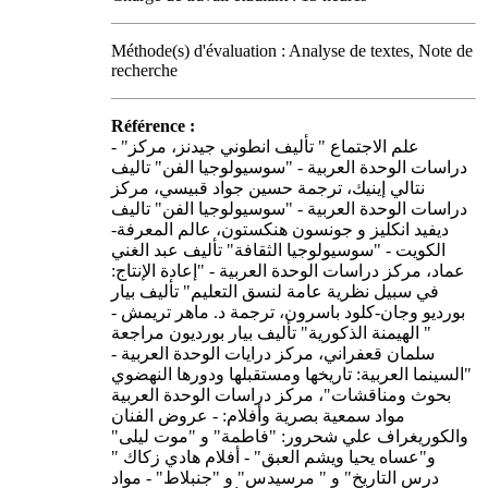
Méthode(s) d'évaluation : Analyse de textes, Note de
recherche
Référence :
- "علم الاجتماع " تأليف انطوني جيدنز، مركز
دراسات الوحدة العربية - "سوسيولوجيا الفن" تاليف
نتالي إينيك، ترجمة حسين جواد قبيسي، مركز
دراسات الوحدة العربية - "سوسيولوجيا الفن" تاليف
ديفيد انكليز و جونسون هنكستون، عالم المعرفة-
الكويت - "سوسيولوجيا الثقافة" تأليف عبد الغني
عماد، مركز دراسات الوحدة العربية - "إعادة الإنتاج:
في سبيل نظرية عامة لنسق التعليم" تأليف بيار
بورديو وجان-كلود باسرون، ترجمة د. ماهر تريمش -
" الهيمنة الذكورية" تأليف بيار بورديون مراجعة
سلمان قعفراني، مركز درايات الوحدة العربية -
"السينما العربية: تاريخها ومستقبلها ودورها النهضوي
بحوث ومناقشات"، مركز دراسات الوحدة العربية
مواد سمعية بصرية وأفلام: - عروض الفنان
والكوريغراف علي شحرور: "فاطمة" و "موت ليلى"
و"عساه يحيا ويشم العبق" - أفلام هادي زكاك "
درس التاريخ" و " مرسيدس" و "جنبلاط" - مواد