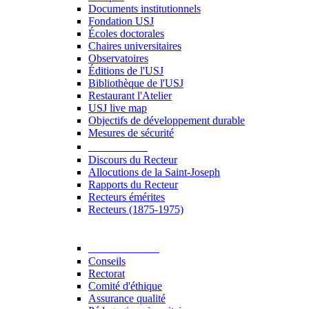
Documents institutionnels
Fondation USJ
Écoles doctorales
Chaires universitaires
Observatoires
Éditions de l'USJ
Bibliothèque de l'USJ
Restaurant l'Atelier
USJ live map
Objectifs de développement durable
Mesures de sécurité
Le Recteur
Discours du Recteur
Allocutions de la Saint-Joseph
Rapports du Recteur
Recteurs émérites
Recteurs (1875-1975)
Gouvernance
Conseils
Rectorat
Comité d'éthique
Assurance qualité