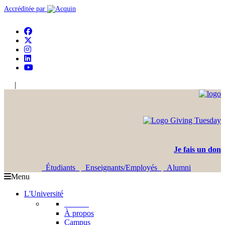
Accréditée par
|
En
Ar
Je fais un don
Étudiants
Enseignants/Employés
Alumni
Menu
L'Université
L'USJ
À propos
Campus