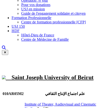
Opération 7e jour
Pour vos donations
USJ en mission
Guide de l'engagement solidaire et citoyen
Formation Professionnelle
Centre de formation professionnelle [CFP]
USJ 150
HDF
Hôtel-Dieu de France
Centre de Médecine de Famille
Saint Joseph University of Beirut
010AR05M2
علم اجتماع الإنتاج الثقافي
Institute of Theater, Audiovisual and Cinematic