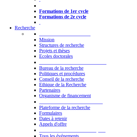
Formations à l’USJ
Formations de 1er cycle
Formations de 2e cycle
Recherche
La Recherche à l'USJ
Mission
Structures de recherche
Projets et thèses
Ecoles doctorales
Vice-rectorat à la Recherche
Bureau de la recherche
Politiques et procédures
Conseil de la recherche
Ethique de la Recherche
Partenaires
Organisme de financement
Plateforme de la recherche
Plateforme de la recherche
Formulaires
Dates à retenir
Appels d'offre
Manifestations Scientifiques
Tous les événements