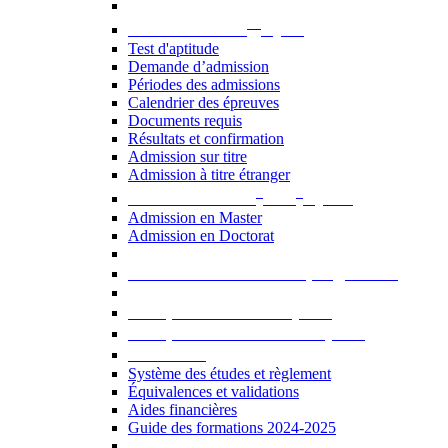
er
Admission au 1
cycle
Test d'aptitude
Demande d’admission
Périodes des admissions
Calendrier des épreuves
Documents requis
Résultats et confirmation
Admission sur titre
Admission à titre étranger
e
e
Admission aux 2
et 3
cycles
Admission en Master
Admission en Doctorat
Admission en cours de programme
UE optionnelles USJ [PDF]
UE optionnelles ouvertes [PDF]
À savoir...
Système des études et règlement
Équivalences et validations
Aides financières
Guide des formations 2024-2025