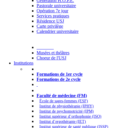
Generation H.O.P.E.
Pastorale universitaire
Opération 7e jour
Services pratiques
Résidence USJ
Carte privilège
Calendrier universitaire
Culture
Musées et théâtres
Choeur de l'USJ
Institutions
Formations à l’USJ
Formations de 1er cycle
Formations de 2e cycle
Médecine et Santé
Faculté de médecine (FM)
École de sages-femmes (ESF)
Institut de physiothérapie (IPHY)
Institut de psychomotricité (IPM)
Institut supérieur d’orthophonie (ISO)
Institut d’ergothérapie (IET)
Institut supérieur de santé publique (ISSP)