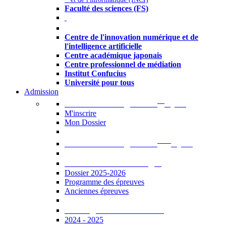
Faculté des sciences (FS)
Autres
Centre de l'innovation numérique et de
l'intelligence artificielle
Centre académique japonais
Centre professionnel de médiation
Institut Confucius
Université pour tous
Admission
er
Admission en ligne au 1
cycle
M'inscrire
Mon Dossier
ème
Admission en ligne au 2
cycle
Documents à télécharger
Dossier 2025-2026
Programme des épreuves
Anciennes épreuves
Catalogue des formations
2024 - 2025