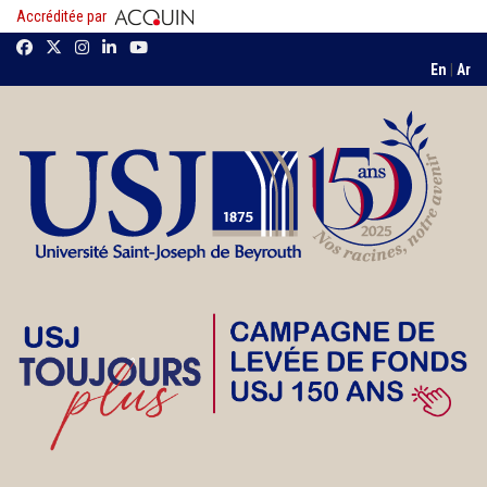
Accréditée par
En
|
Ar