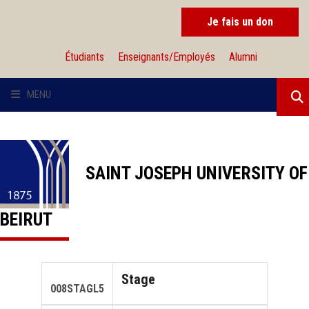
Je fais un don
Étudiants
Enseignants/Employés
Alumni
MENU
L'UNIVERSITÉ
INSTITUTIONS
SAINT JOSEPH UNIVERSITY OF
ADMISSION
BEIRUT
RECHERCHE
Stage
INTERNATIONAL
008STAGL5