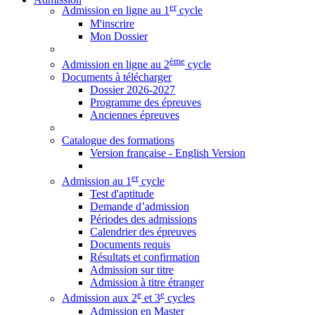
er
Admission en ligne au 1
cycle
M'inscrire
Mon Dossier
ème
Admission en ligne au 2
cycle
Documents à télécharger
Dossier 2026-2027
Programme des épreuves
Anciennes épreuves
Catalogue des formations
Version française - English Version
er
Admission au 1
cycle
Test d'aptitude
Demande d’admission
Périodes des admissions
Calendrier des épreuves
Documents requis
Résultats et confirmation
Admission sur titre
Admission à titre étranger
e
e
Admission aux 2
et 3
cycles
Admission en Master