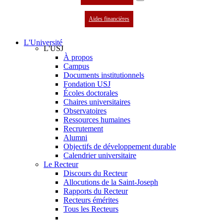
Aides financières
L'Université
L'USJ
À propos
Campus
Documents institutionnels
Fondation USJ
Écoles doctorales
Chaires universitaires
Observatoires
Ressources humaines
Recrutement
Alumni
Objectifs de développement durable
Calendrier universitaire
Le Recteur
Discours du Recteur
Allocutions de la Saint-Joseph
Rapports du Recteur
Recteurs émérites
Tous les Recteurs