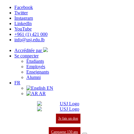
Facebook
Twitter
Instagram
LinkedIn
YouTube
+961 (1) 421 000
info@usj.edu.lb
Accréditée par
Se connecter
Étudiants
Employés
Enseignants
Alumni
FR
EN
AR
Je fais un don
Campagne 150 ans