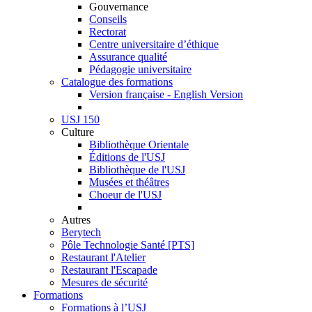
Gouvernance
Conseils
Rectorat
Centre universitaire d’éthique
Assurance qualité
Pédagogie universitaire
Catalogue des formations
Version française - English Version
USJ 150
Culture
Bibliothèque Orientale
Éditions de l'USJ
Bibliothèque de l'USJ
Musées et théâtres
Choeur de l'USJ
Autres
Berytech
Pôle Technologie Santé [PTS]
Restaurant l'Atelier
Restaurant l'Escapade
Mesures de sécurité
Formations
Formations à l’USJ