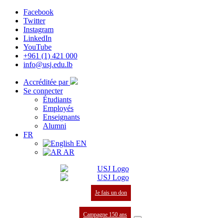
Facebook
Twitter
Instagram
LinkedIn
YouTube
+961 (1) 421 000
info@usj.edu.lb
Accréditée par
Se connecter
Étudiants
Employés
Enseignants
Alumni
FR
EN
AR
Je fais un don
Campagne 150 ans