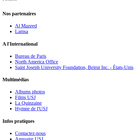
Nos partenaires
Al Mazeed
Lamsa
A l'International
Bureau de Paris
North America Office
Saint Joseph University Foundation, Beirut Inc. - États-Unis
Multimédias
Albums photos
Films USJ
La Quinzaine
Hymne de l'USJ
Infos pratiques
Contactez-nous
Annuaire USJ