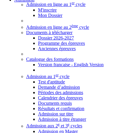
er
Admission en ligne au 1
cycle
M'inscrire
Mon Dossier
ème
Admission en ligne au 2
cycle
Documents à télécharger
Dossier 2026-2027
Programme des épreuves
Anciennes épreuves
Catalogue des formations
Version française - English Version
er
Admission au 1
cycle
Test d'aptitude
Demande d’admission
Périodes des admissions
Calendrier des épreuves
Documents requis
Résultats et confirmation
Admission sur titre
Admission à titre étranger
e
e
Admission aux 2
et 3
cycles
Admission en Master