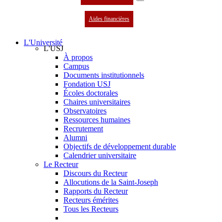
Aides financières
L'Université
L'USJ
À propos
Campus
Documents institutionnels
Fondation USJ
Écoles doctorales
Chaires universitaires
Observatoires
Ressources humaines
Recrutement
Alumni
Objectifs de développement durable
Calendrier universitaire
Le Recteur
Discours du Recteur
Allocutions de la Saint-Joseph
Rapports du Recteur
Recteurs émérites
Tous les Recteurs