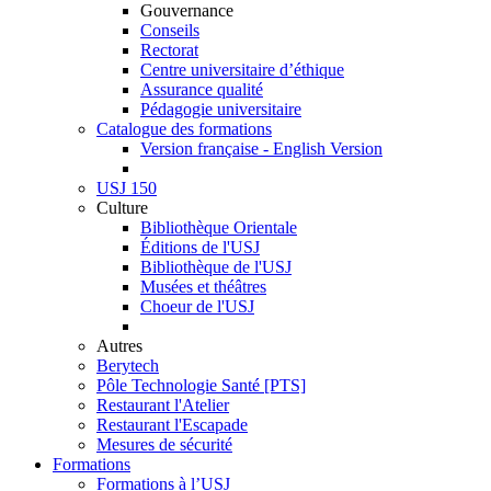
Gouvernance
Conseils
Rectorat
Centre universitaire d’éthique
Assurance qualité
Pédagogie universitaire
Catalogue des formations
Version française - English Version
USJ 150
Culture
Bibliothèque Orientale
Éditions de l'USJ
Bibliothèque de l'USJ
Musées et théâtres
Choeur de l'USJ
Autres
Berytech
Pôle Technologie Santé [PTS]
Restaurant l'Atelier
Restaurant l'Escapade
Mesures de sécurité
Formations
Formations à l’USJ