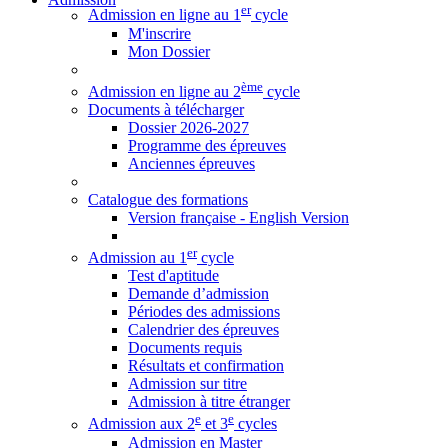
er
Admission en ligne au 1
cycle
M'inscrire
Mon Dossier
ème
Admission en ligne au 2
cycle
Documents à télécharger
Dossier 2026-2027
Programme des épreuves
Anciennes épreuves
Catalogue des formations
Version française - English Version
er
Admission au 1
cycle
Test d'aptitude
Demande d’admission
Périodes des admissions
Calendrier des épreuves
Documents requis
Résultats et confirmation
Admission sur titre
Admission à titre étranger
e
e
Admission aux 2
et 3
cycles
Admission en Master