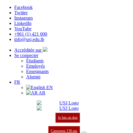
Facebook
Twitter
Instagram
LinkedIn
YouTube
+961 (1) 421 000
info@usj.edu.lb
Accréditée par
Se connecter
Étudiants
Employés
Enseignants
Alumni
FR
EN
AR
Je fais un don
Campagne 150 ans