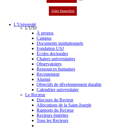
Aides financières
L'Université
L'USJ
À propos
Campus
Documents institutionnels
Fondation USJ
Écoles doctorales
Chaires universitaires
Observatoires
Ressources humaines
Recrutement
Alumni
Objectifs de développement durable
Calendrier universitaire
Le Recteur
Discours du Recteur
Allocutions de la Saint-Joseph
Rapports du Recteur
Recteurs émérites
Tous les Recteurs