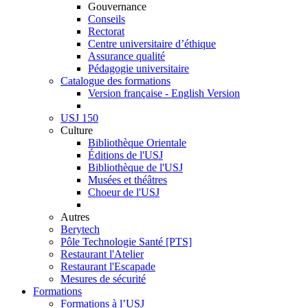
Gouvernance
Conseils
Rectorat
Centre universitaire d’éthique
Assurance qualité
Pédagogie universitaire
Catalogue des formations
Version française - English Version
USJ 150
Culture
Bibliothèque Orientale
Éditions de l'USJ
Bibliothèque de l'USJ
Musées et théâtres
Choeur de l'USJ
Autres
Berytech
Pôle Technologie Santé [PTS]
Restaurant l'Atelier
Restaurant l'Escapade
Mesures de sécurité
Formations
Formations à l’USJ