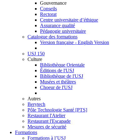
Gouvernance
Conseils
Rectorat
Centre universitaire d’éthique
Assurance qualité
Pédagogie universitaire
Catalogue des formations
Version française - English Version
USJ 150
Culture
Bibliothèque Orientale
Éditions de l'USJ
Bibliothèque de l'USJ
Musées et théâtres
Choeur de l'USJ
Autres
Berytech
Pôle Technologie Santé [PTS]
Restaurant l'Atelier
Restaurant l'Escapade
Mesures de sécurité
Formations
Formations à l’USJ