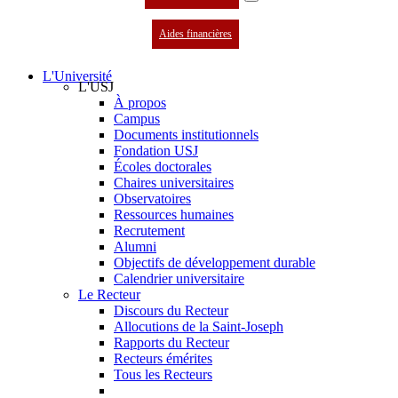
Aides financières
L'Université
L'USJ
À propos
Campus
Documents institutionnels
Fondation USJ
Écoles doctorales
Chaires universitaires
Observatoires
Ressources humaines
Recrutement
Alumni
Objectifs de développement durable
Calendrier universitaire
Le Recteur
Discours du Recteur
Allocutions de la Saint-Joseph
Rapports du Recteur
Recteurs émérites
Tous les Recteurs