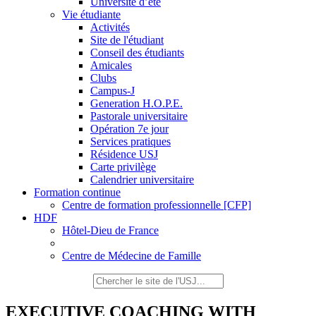
Université d’été
Vie étudiante
Activités
Site de l'étudiant
Conseil des étudiants
Amicales
Clubs
Campus-J
Generation H.O.P.E.
Pastorale universitaire
Opération 7e jour
Services pratiques
Résidence USJ
Carte privilège
Calendrier universitaire
Formation continue
Centre de formation professionnelle [CFP]
HDF
Hôtel-Dieu de France
Centre de Médecine de Famille
EXECUTIVE COACHING WITH