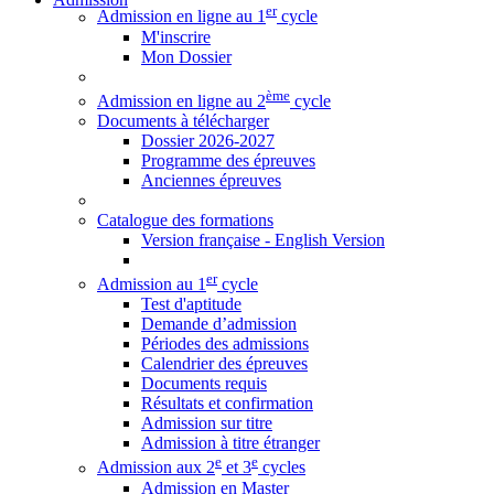
er
Admission en ligne au 1
cycle
M'inscrire
Mon Dossier
ème
Admission en ligne au 2
cycle
Documents à télécharger
Dossier 2026-2027
Programme des épreuves
Anciennes épreuves
Catalogue des formations
Version française - English Version
er
Admission au 1
cycle
Test d'aptitude
Demande d’admission
Périodes des admissions
Calendrier des épreuves
Documents requis
Résultats et confirmation
Admission sur titre
Admission à titre étranger
e
e
Admission aux 2
et 3
cycles
Admission en Master