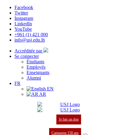
Facebook
Twitter
Instagram
LinkedIn
YouTube
+961 (1) 421 000
info@usj.edu.lb
Accréditée par
Se connecter
Étudiants
Employés
Enseignants
Alumni
FR
EN
AR
Je fais un don
Campagne 150 ans