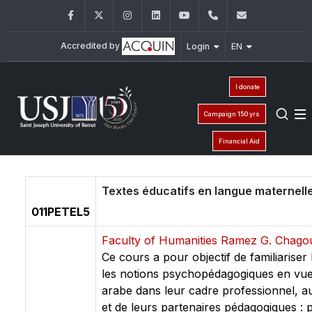
Facebook
Twitter
Instagram
LinkedIn
YouTube
+961 (1) 421 617
fm.ipm@usj
Accredited by
Login
EN
I donate
Campaign 150 yrs
Financial Aid
Textes éducatifs en langue maternell
011PETEL5
Faculty of Humanities Ramez G. Chag
Ce cours a pour objectif de familiariser
les notions psychopédagogiques en vue d
arabe dans leur cadre professionnel, a
et de leurs partenaires pédagogiques : 