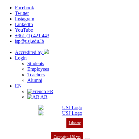
Facebook
Twitter
Instagram
LinkedIn
YouTube
+961 (1) 421 443
isp@usj.edu.lb
Accredited by
Login
Students
Employees
Teachers
Alumni
EN
FR
AR
I donate
Campaign 150 yrs