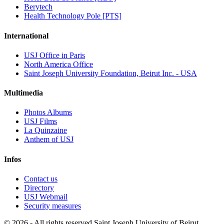
Berytech
Health Technology Pole [PTS]
International
USJ Office in Paris
North America Office
Saint Joseph University Foundation, Beirut Inc. - USA
Multimedia
Photos Albums
USJ Films
La Quinzaine
Anthem of USJ
Infos
Contact us
Directory
USJ Webmail
Security measures
©
2026 - All rights reserved Saint Joseph University of Beirut