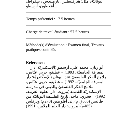
اليونانيّة، مثل: هيرقليطس، بارمنيدس ، سقراط،
أفلاطون، أرسطو...
Temps présentiel : 17.5 heures
Charge de travail étudiant : 57.5 heures
Méthode(s) d'évaluation : Examen final, Travaux
pratiques contrôlés
Référence :
- - أبو ريان، محمد علي، أرسطو (الإسكندريّة: دار
المعرفة الجامعيّة، 1993). - عطيتو، حربي عبّاس،
ملامح الفكر الفلسفيّ عند اليونان (الإسكندريّة: دار
المعرفة الجامعيّة، 1992). - عطيتو، حربي عبّاس،
ملامح الفكر الفلسفيّ والديني في مدرسة
الإسكندريّة القديمة (بيروت: دار العلوم العربية،
1992). - فخري، ماجد، تاريخ الفلسفة اليونانيّة من
طاليس (585ق م) إلى أفلوطين (270م) وبرقلس
(485م) (بيروت: دار العلم للملايين، 1991).