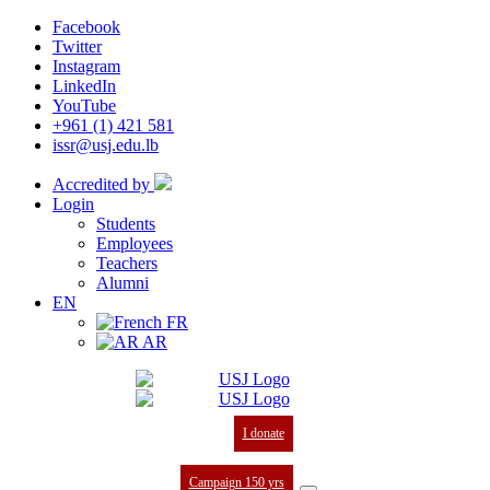
Facebook
Twitter
Instagram
LinkedIn
YouTube
+961 (1) 421 581
issr@usj.edu.lb
Accredited by
Login
Students
Employees
Teachers
Alumni
EN
FR
AR
I donate
Campaign 150 yrs