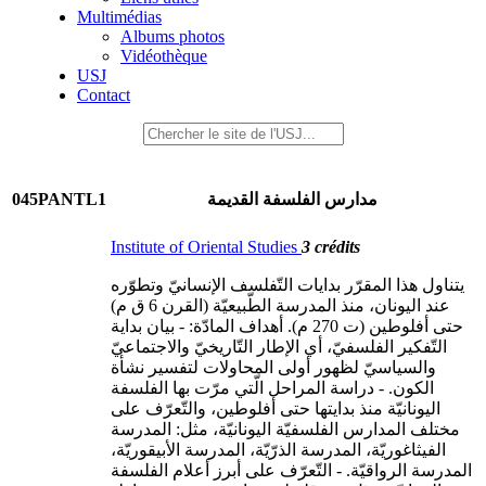
Multimédias
Albums photos
Vidéothèque
USJ
Contact
045PANTL1
مدارس الفلسفة القديمة
Institute of Oriental Studies
3 crédits
يتناول هذا المقرّر بدايات التّفلسف الإنسانيّ وتطوّره
عند اليونان، منذ المدرسة الطّبيعيّة (القرن 6 ق م)
حتى أفلوطين (ت 270 م). أهداف المادّة: - بيان بداية
التّفكير الفلسفيّ، أي الإطار التّاريخيّ والاجتماعيّ
والسياسيّ لظهور أولى المحاولات لتفسير نشأة
الكون. - دراسة المراحل الّتي مرّت بها الفلسفة
اليونانيّة منذ بدايتها حتى أفلوطين، والتّعرّف على
مختلف المدارس الفلسفيّة اليونانيّة، مثل: المدرسة
الفيثاغوريّة، المدرسة الذرّيّة، المدرسة الأبيقوريّة،
المدرسة الرواقيّة. - التّعرّف على أبرز أعلام الفلسفة