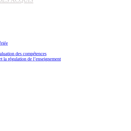
DES ACQUIS
ériée
valuation des compétences
et la régulation de l’enseignement