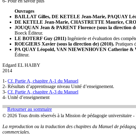
6- Pour en savoir plus
Ouvrages
BAILLAT Gilles, DE KETELE Jean-Marie, PAQUAY Léo
DE KETELE Jean-Marie, CHASTRETTE Maurice, CROS 
JOUQUAN Jean & PARENT Florence (sous la direction de
Boeck Éditeur.
LE BOTERF Guy (2011)
Ingénierie et évaluation des compéte
ROEGIERS Xavier (sous la direction de) (2010).
Pratiques d
PA QUAY Léopold, VAN NIEWENHOVEN Catherine & WO
Éditeur.
Edgard EL HAIBY
2014
1-
Cf. Partie A, chapitre A-1 du Manuel
2- Résultats d’apprentissage niveau Unité d’enseignement.
3-
Cf. Partie A, chapitre A-3 du Manuel
4- Unité d’enseignement
Retourner au sommaire
© 2026 Tous droits réservés à la Mission de pédagogie universitaire -
La reproduction ou la traduction des chapitres du Manuel de pédagogie 
commerciales
.