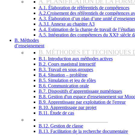
A. PLANIFICATION DE LA FOR
A.1. Élaboration de référentiels de compétences
A.2.Croisement des référentiels de compétences a
A.3. Élaboration d’un plan d’une unité d’enseigne
A.3.I. Annexe au chapitre A3
A.4. Estimation de la charge de travail de l’étudi
A.5. Intégration des compétences du XXIᵉ siècle d
B. Méthodes
d’enseignement
B. MÉTHODES ET TECHNIQUES
B.1. Introduction aux méthodes actives
B.2. Cours magistral interactif
B.3. Travail en sous-groupes
B.4. Situation – problème
B.5. Simulation et jeu de rôles
B.6. Communication orale
B.7. Dispositifs d’apprentissage numériques
B.8. Gestion d'un espace d'enseignement sur Moo
B.9. Apprentissage par exploitation de l'erreur
B.10. Apprentissage par projet
B.11. Étude de cas
B.12. Gestion de classe
B.13. Facilitation de la recherche documentaire