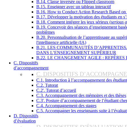
B.14. Classe inversée ou Flipped classroom
B.15. Enseigner avec un tableau interactif
B.16. How to Conduct Action Research Based on 
B.17. Développer la motivation des étudiants en s’
B.18. Comment intégrer les jeux sérieux (
serious 
B.19. Concevoir des séances d’enseignement basées
problèmes
B.20. Personnalisation de l’apprentissage au supérie
l'intelligence artificielle (IA)
B.21. LES COMMUNAUTÉS D’APPRENTIS
DANS L’ENSEIGNEMENT SUPÉRIEUR
B.22. LE CHANGEMENT AGILE : REPÈRES
C. Dispositifs
d’accompagnement
C. DISPOSITIFS D’ACCOMPAGN
C.1. Introduction à l’accompagnement des étudian
C.2. Tutorat
C.2'. Tutorat d’accueil
C.3. Accompagnement des mémoires et des thèses
C.3'. Posture d’accompagnement de l’étudiant che
C.4. Accompagnement des stages
C.5. Accompagner les enseignants suite à l’évalua
D. Dispositifs
d’évaluation