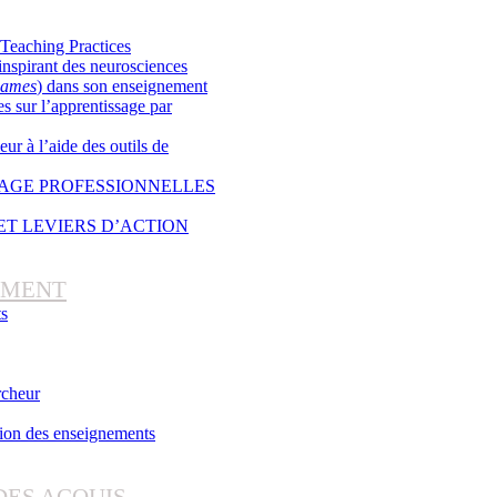
Teaching Practices
inspirant des neurosciences
games
) dans son enseignement
 sur l’apprentissage par
ur à l’aide des outils de
SAGE PROFESSIONNELLES
 ET LEVIERS D’ACTION
EMENT
ts
rcheur
tion des enseignements