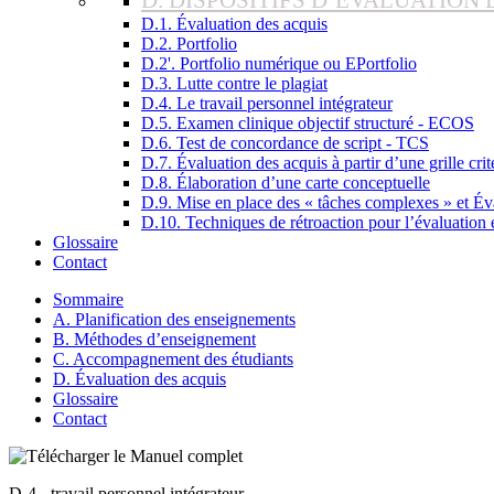
D. DISPOSITIFS D’ÉVALUATION 
D.1. Évaluation des acquis
D.2. Portfolio
D.2'. Portfolio numérique ou EPortfolio
D.3. Lutte contre le plagiat
D.4. Le travail personnel intégrateur
D.5. Examen clinique objectif structuré - ECOS
D.6. Test de concordance de script - TCS
D.7. Évaluation des acquis à partir d’une grille crit
D.8. Élaboration d’une carte conceptuelle
D.9. Mise en place des « tâches complexes » et É
D.10. Techniques de rétroaction pour l’évaluation 
Glossaire
Contact
Sommaire
A. Planification des enseignements
B. Méthodes d’enseignement
C. Accompagnement des étudiants
D. Évaluation des acquis
Glossaire
Contact
D-4 - travail personnel intégrateur