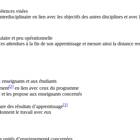
pétences visées
interdisciplinaire en lien avec les objectifs des autres disciplines et av
laire et peu opérationnelle
ces attendues à la fin de son apprentissage et mesure ainsi la distance re
 enseignants et aux étudiants
[2]
ement
en lien avec ceux du programme
I et les propose aux enseignants concernés
[3]
ure des résultats d’apprentissage
onnent le travail avec eux
 les unités d’enseignement4 concernées