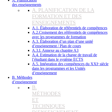
A. Planification
des enseignements
A. PLANIFICATION DE LA
FORMATION ET DES
ENSEIGNEMENTS
A.1. Élaboration de référentiels de compétences
A.2.Croisement des référentiels de compétences
avec les programmes de formation
A.3. Élaboration d’un plan d’une unité
d’enseignement / Plan de cours
A.3.I. Annexe au chapitre A3
A.4. Estimation de la charge de travail de
l’étudiant dans le système ECTS
A.5. Intégration des compétences du XXIᵉ siècle
dans les programmes et les Unités
d’enseignement
B. Méthodes
d’enseignement
B.
MÉTHODES
ET
TECHNIQUES