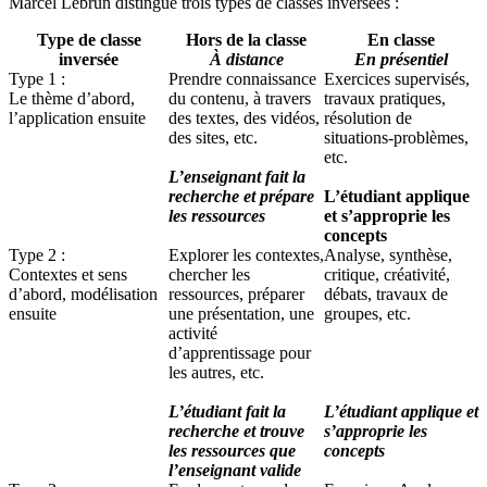
Marcel Lebrun distingue trois types de classes inversées :
Type de classe
Hors de la classe
En classe
inversée
À distance
En présentiel
Type 1 :
Prendre connaissance
Exercices supervisés,
Le thème d’abord,
du contenu, à travers
travaux pratiques,
l’application ensuite
des textes, des vidéos,
résolution de
des sites, etc.
situations-problèmes,
etc.
L’enseignant fait la
recherche et prépare
L’étudiant applique
les ressources
et s’approprie les
concepts
Type 2 :
Explorer les contextes,
Analyse, synthèse,
Contextes et sens
chercher les
critique, créativité,
d’abord, modélisation
ressources, préparer
débats, travaux de
ensuite
une présentation, une
groupes, etc.
activité
d’apprentissage pour
les autres, etc.
L’étudiant fait la
L’étudiant applique et
recherche et trouve
s’approprie les
les ressources que
concepts
l’enseignant valide