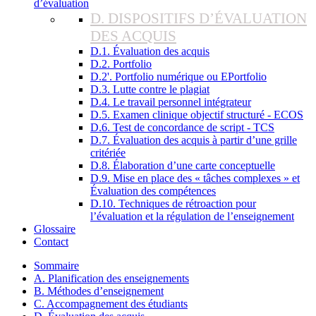
d’évaluation
D. DISPOSITIFS D’ÉVALUATION
DES ACQUIS
D.1. Évaluation des acquis
D.2. Portfolio
D.2'. Portfolio numérique ou EPortfolio
D.3. Lutte contre le plagiat
D.4. Le travail personnel intégrateur
D.5. Examen clinique objectif structuré - ECOS
D.6. Test de concordance de script - TCS
D.7. Évaluation des acquis à partir d’une grille
critériée
D.8. Élaboration d’une carte conceptuelle
D.9. Mise en place des « tâches complexes » et
Évaluation des compétences
D.10. Techniques de rétroaction pour
l’évaluation et la régulation de l’enseignement
Glossaire
Contact
Sommaire
A. Planification des enseignements
B. Méthodes d’enseignement
C. Accompagnement des étudiants