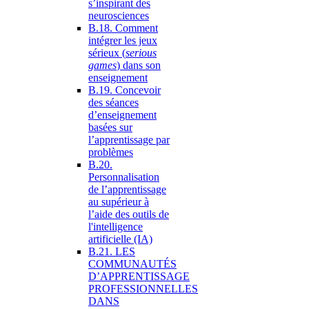
s’inspirant des
neurosciences
B.18. Comment
intégrer les jeux
sérieux (
serious
games
) dans son
enseignement
B.19. Concevoir
des séances
d’enseignement
basées sur
l’apprentissage par
problèmes
B.20.
Personnalisation
de l’apprentissage
au supérieur à
l’aide des outils de
l'intelligence
artificielle (IA)
B.21. LES
COMMUNAUTÉS
D’APPRENTISSAGE
PROFESSIONNELLES
DANS