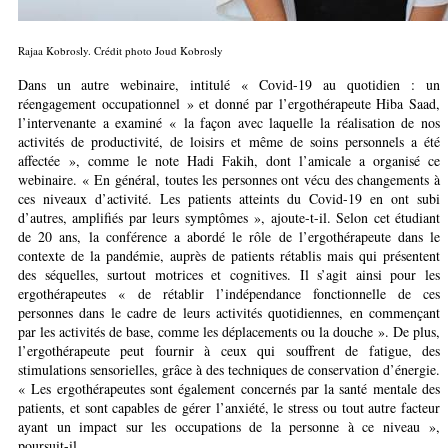
Rajaa Kobrosly. Crédit photo Joud Kobrosly
Dans un autre webinaire, intitulé « Covid-19 au quotidien : un
réengagement occupationnel » et donné par l’ergothérapeute Hiba Saad,
l’intervenante a examiné « la façon avec laquelle la réalisation de nos
activités de productivité, de loisirs et même de soins personnels a été
affectée », comme le note Hadi Fakih, dont l’amicale a organisé ce
webinaire. « En général, toutes les personnes ont vécu des changements à
ces niveaux d’activité. Les patients atteints du Covid-19 en ont subi
d’autres, amplifiés par leurs symptômes », ajoute-t-il. Selon cet étudiant
de 20 ans, la conférence a abordé le rôle de l’ergothérapeute dans le
contexte de la pandémie, auprès de patients rétablis mais qui présentent
des séquelles, surtout motrices et cognitives. Il s’agit ainsi pour les
ergothérapeutes « de rétablir l’indépendance fonctionnelle de ces
personnes dans le cadre de leurs activités quotidiennes, en commençant
par les activités de base, comme les déplacements ou la douche ». De plus,
l’ergothérapeute peut fournir à ceux qui souffrent de fatigue, des
stimulations sensorielles, grâce à des techniques de conservation d’énergie.
« Les ergothérapeutes sont également concernés par la santé mentale des
patients, et sont capables de gérer l’anxiété, le stress ou tout autre facteur
ayant un impact sur les occupations de la personne à ce niveau »,
poursuit-il.