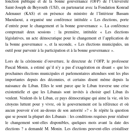
fonction publique et de la bonne gouvernance (OFP) de l’Université
Saint-Joseph de Beyrouth (USJ), en partenariat avec la Fondation Konrad
Adenauer (KAS) et en présence du ministre de l’Intérieur Bassam
Maoulaoui, a organisé une conférence intitulée « Les élections, porte
d’entrée pour le changement et la bonne gouvernance ». La conférence
comprenait deux sessions : la première, intitulée « Les élections
législatives, un acte démocratique pour le changement et l’application de
la bonne gouvernance », et la seconde, « Les élections municipales, un
outil pour parvenir à la participation et à la bonne gouvernance ».
Lors de la cérémonie d’ouverture, le directeur de l’OFP, le professeur
Pascal Monin, a estimé qu’il n’y a pas d’exagération en disant « que les
prochaines élections municipales et parlementaires attendues sont les plus
importantes depuis des décennies, et certains disent même depuis la
naissance du Liban. Elles le sont parce que le Liban traverse une crise
existentielle et que les Libanais sont invités à choisir quel Liban ils
veulent. Veulent-ils le Liban, ce pays démocratique qui aime la vie, où les
citoyens luttent pour y vivre, où le gouvernement est la référence et où
aucun pouvoir n’est au-dessus de son autorité »? « Je répète la question
que se posent la plupart des Libanais : les conditions requises pour réaliser
le changement sont-elles disponibles, quelques mois avant la date des
élections ? a demandé M. Monin. Les élections peuvent-elles cristalliser