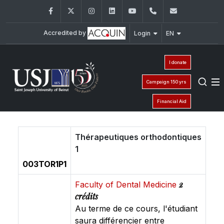
Facebook
Twitter
Instagram
LinkedIn
YouTube
+961 (1) 421 280
fmd@usj.e
Accredited by
Login
EN
I donate
Campaign 150 yrs
Financial Aid
Thérapeutiques orthodontiques
1
003TOR1P1
2
Faculty of Dental Medicine
crédits
Au terme de ce cours, l'étudiant
saura différencier entre