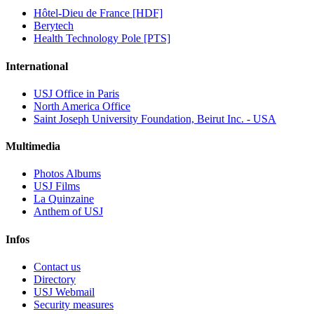
Hôtel-Dieu de France [HDF]
Berytech
Health Technology Pole [PTS]
International
USJ Office in Paris
North America Office
Saint Joseph University Foundation, Beirut Inc. - USA
Multimedia
Photos Albums
USJ Films
La Quinzaine
Anthem of USJ
Infos
Contact us
Directory
USJ Webmail
Security measures