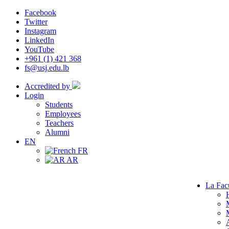
Facebook
Twitter
Instagram
LinkedIn
YouTube
+961 (1) 421 368
fs@usj.edu.lb
Accredited by
Login
Students
Employees
Teachers
Alumni
EN
FR
AR
La Fac