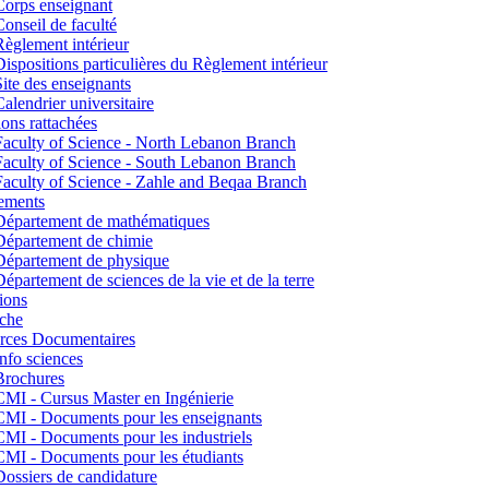
Corps enseignant
Conseil de faculté
Règlement intérieur
Dispositions particulières du Règlement intérieur
Site des enseignants
Calendrier universitaire
tions rattachées
Faculty of Science - North Lebanon Branch
Faculty of Science - South Lebanon Branch
Faculty of Science - Zahle and Beqaa Branch
ements
Département de mathématiques
Département de chimie
Département de physique
Département de sciences de la vie et de la terre
ions
che
rces Documentaires
Info sciences
Brochures
CMI - Cursus Master en Ingénierie
CMI - Documents pour les enseignants
CMI - Documents pour les industriels
CMI - Documents pour les étudiants
Dossiers de candidature