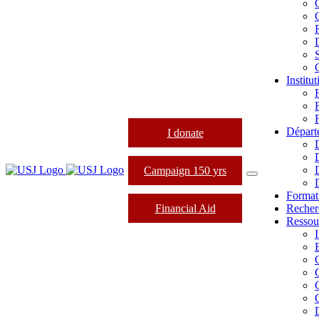
Institu
Départ
I donate
Campaign 150 yrs
Format
Financial Aid
Recher
Ressou