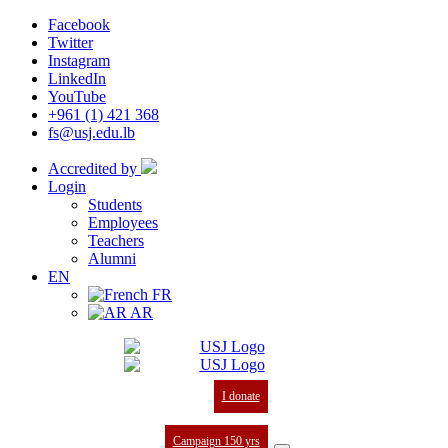
Facebook
Twitter
Instagram
LinkedIn
YouTube
+961 (1) 421 368
fs@usj.edu.lb
Accredited by
Login
Students
Employees
Teachers
Alumni
EN
FR
AR
I donate
Campaign 150 yrs