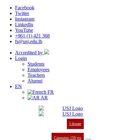
Facebook
Twitter
Instagram
LinkedIn
YouTube
+961 (1) 421 368
fs@usj.edu.lb
Accredited by
Login
Students
Employees
Teachers
Alumni
EN
FR
AR
I donate
Campaign 150 yrs