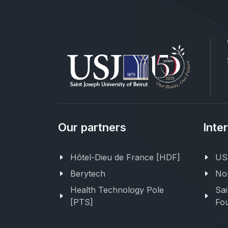
Our partners
Inte
Hôtel-Dieu de France [HDF]
USJ
Berytech
Nor
Health Technology Pole
Sai
[PTS]
Fou