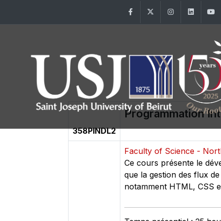
Facebook
Twitter
Instagram
Linke
Programmation Int
358PINDL2
Faculty of Science - No
Ce cours présente le dével
que la gestion des flux d
notamment HTML, CSS et