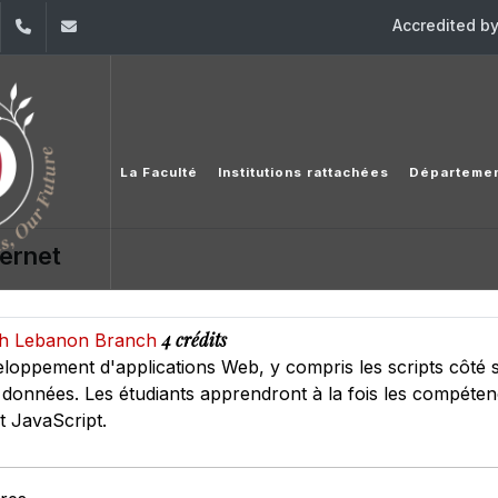
Accredited b
dIn
YouTube
+961 (1) 421 368
fs@usj.edu.lb
La Faculté
Institutions rattachées
Départeme
ernet
4 crédits
rth Lebanon Branch
oppement d'applications Web, y compris les scripts côté ser
e données. Les étudiants apprendront à la fois les compéten
 JavaScript.