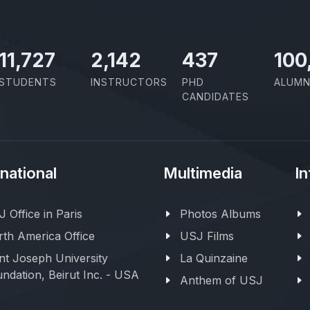
11,727
2,142
437
100
STUDENTS
INSTRUCTORS
PHD
ALUMN
CANDIDATES
rnational
Multimedia
In
 Office in Paris
Photos Albums
th America Office
USJ Films
nt Joseph University
La Quinzaine
ndation, Beirut Inc. - USA
Anthem of USJ