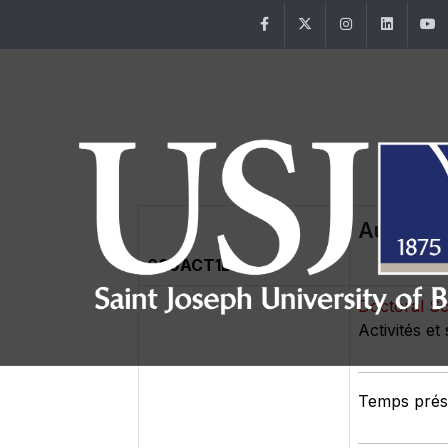
Facebook
Twitter
Instagram
Linke
Autres a
089ACT1D1
Doctoral S
Activités et
Temps prése