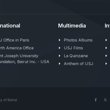
rnational
Multimedia
In
 Office in Paris
Photos Albums
th America Office
USJ Films
nt Joseph University
La Quinzaine
ndation, Beirut Inc. - USA
Anthem of USJ
y of Beirut
Face