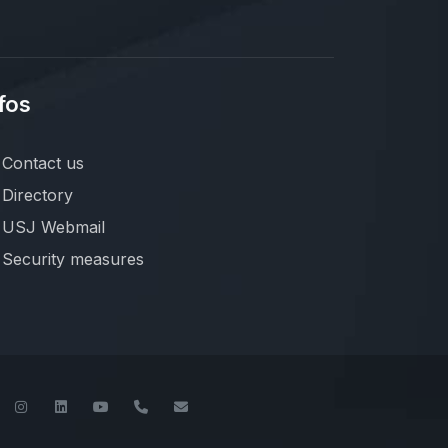
fos
Contact us
Directory
USJ Webmail
Security measures
book
Twitter
Instagram
LinkedIn
YouTube
+961-1-421000
info@usj.edu.lb