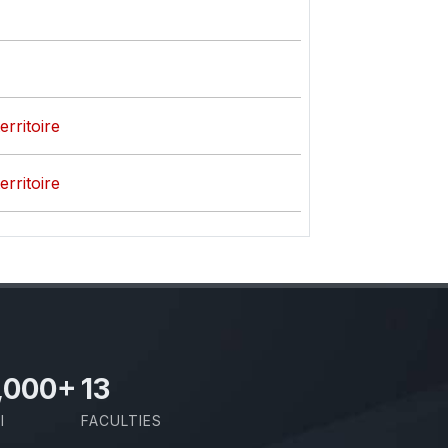
rritoire
rritoire
,000
+
13
I
FACULTIES