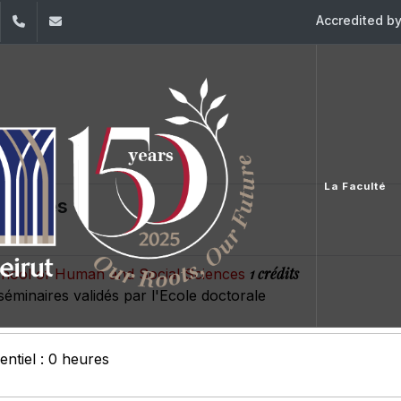
Accredited b
dIn
YouTube
+961 (1) 421 586
fsr@usj.edu.lb
La Faculté
ctivités
1 crédits
chool of Human and Social Sciences
 séminaires validés par l'Ecole doctorale
ntiel : 0 heures