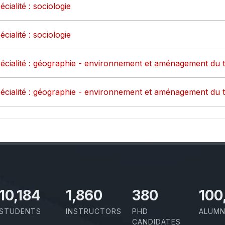
ialité : sociologie
ialité : sociologie
écialité : géographie - environnement et aménagement du te
écialité : géographie - environnement et aménagement du te
11,727
2,142
437
100
STUDENTS
INSTRUCTORS
PHD
ALUMN
CANDIDATES