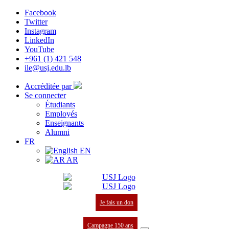
Facebook
Twitter
Instagram
LinkedIn
YouTube
+961 (1) 421 548
ile@usj.edu.lb
Accréditée par
Se connecter
Étudiants
Employés
Enseignants
Alumni
FR
EN
AR
Je fais un don
Campagne 150 ans