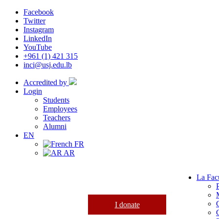
Facebook
Twitter
Instagram
LinkedIn
YouTube
+961 (1) 421 315
inci@usj.edu.lb
Accredited by
Login
Students
Employees
Teachers
Alumni
EN
FR
AR
La Fac
I donate