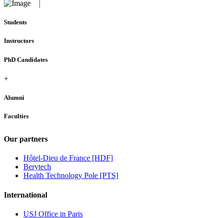
Students
Instructors
PhD Candidates
+
Alumni
Faculties
Our partners
Hôtel-Dieu de France [HDF]
Berytech
Health Technology Pole [PTS]
International
USJ Office in Paris