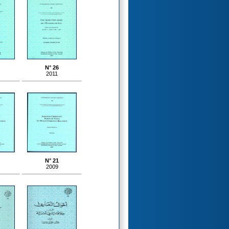
N° 26
2011
N° 21
2009