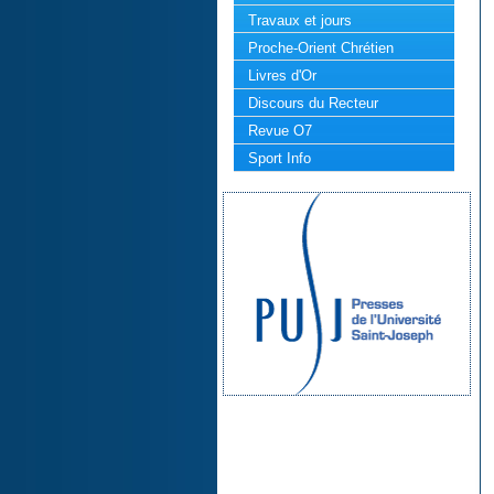
Travaux et jours
Proche-Orient Chrétien
Livres d'Or
Discours du Recteur
Revue O7
Sport Info