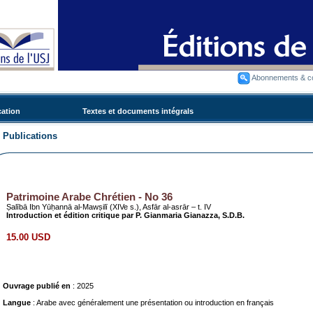
Abonnements & 
cation
Textes et documents intégrals
Publications
Patrimoine Arabe Chrétien - No 36
Ṣalībā Ibn Yūḥannā al-Mawṣilī (XIVe s.), Asfār al-asrār – t. IV
Introduction et édition critique par P. Gianmaria Gianazza, S.D.B.
15.00 USD
Ouvrage publié en
: 2025
Langue
: Arabe avec généralement une présentation ou introduction en français