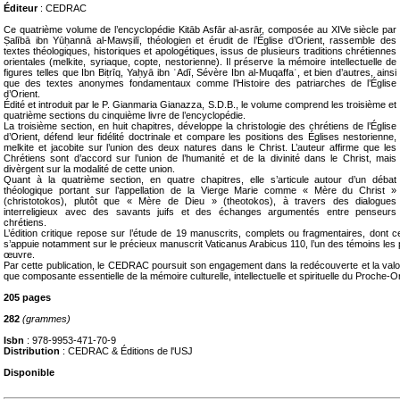
Éditeur
: CEDRAC
Ce quatrième volume de l’encyclopédie Kitāb Asfār al-asrār, composée au XIVe siècle par
Ṣalībā ibn Yūḥannā al-Mawṣilī, théologien et érudit de l’Église d’Orient, rassemble des
textes théologiques, historiques et apologétiques, issus de plusieurs traditions chrétiennes
orientales (melkite, syriaque, copte, nestorienne). Il préserve la mémoire intellectuelle de
figures telles que Ibn Biṭrīq, Yaḥyā ibn ʿAdī, Sévère Ibn al-Muqaffaʿ, et bien d’autres, ainsi
que des textes anonymes fondamentaux comme l’Histoire des patriarches de l’Église
d’Orient.
Édité et introduit par le P. Gianmaria Gianazza, S.D.B., le volume comprend les troisième et
quatrième sections du cinquième livre de l’encyclopédie.
La troisième section, en huit chapitres, développe la christologie des chrétiens de l’Église
d’Orient, défend leur fidélité doctrinale et compare les positions des Églises nestorienne,
melkite et jacobite sur l’union des deux natures dans le Christ. L’auteur affirme que les
Chrétiens sont d’accord sur l’union de l’humanité et de la divinité dans le Christ, mais
divèrgent sur la modalité de cette union.
Quant à la quatrième section, en quatre chapitres, elle s’articule autour d’un débat
théologique portant sur l’appellation de la Vierge Marie comme « Mère du Christ »
(christotokos), plutôt que « Mère de Dieu » (theotokos), à travers des dialogues
interreligieux avec des savants juifs et des échanges argumentés entre penseurs
chrétiens.
L’édition critique repose sur l’étude de 19 manuscrits, complets ou fragmentaires, dont ce
s’appuie notamment sur le précieux manuscrit Vaticanus Arabicus 110, l’un des témoins les pl
œuvre.
Par cette publication, le CEDRAC poursuit son engagement dans la redécouverte et la valor
que composante essentielle de la mémoire culturelle, intellectuelle et spirituelle du Proche-Or
205 pages
282
(grammes)
Isbn
: 978-9953-471-70-9
Distribution
: CEDRAC & Éditions de l'USJ
Disponible