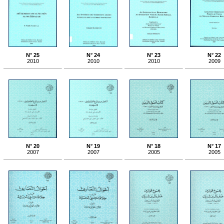
N° 25
N° 24
N° 23
N° 22
2010
2010
2010
2009
N° 20
N° 19
N° 18
N° 17
2007
2007
2005
2005