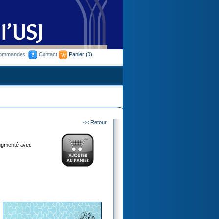
commandes
Contact
Panier
(0)
<< Retour
 augmenté avec