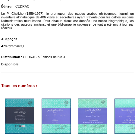
Éditeur
: CEDRAC
Le P. Cheikho (1859-1927), le promoteur des études arabes chrétiennes, fournit un
inventaire alphabétique de 406 vizirs et secrétaires ayant travaillé pour les califes ou dans
l'administration musulmane. Pour chacun d’eux est donnée une notice biographique, les
citations des auteurs anciens, et une bibliographie copieuse. Le tout a été mis à jour par
l’éditeur.
310 pages
470
(grammes)
Distribution
: CEDRAC & Éditions de l'USJ
Disponible
Tous les numéros :