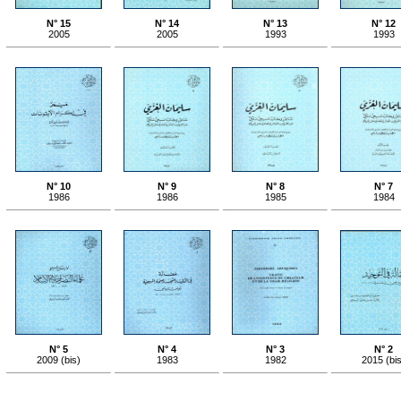
N° 15
N° 14
N° 13
N° 12
2005
2005
1993
1993
N° 10
N° 9
N° 8
N° 7
1986
1986
1985
1984
N° 5
N° 4
N° 3
N° 2
2009 (bis)
1983
1982
2015 (bi