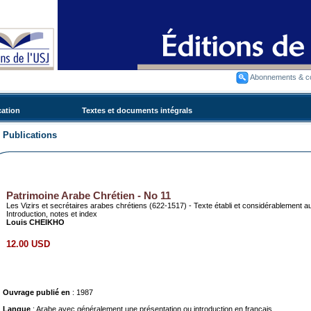
Abonnements & 
cation
Textes et documents intégrals
Publications
Patrimoine Arabe Chrétien - No 11
Les Vizirs et secrétaires arabes chrétiens (622-1517) - Texte établi et considérablement
Introduction, notes et index
Louis CHEIKHO
12.00 USD
Ouvrage publié en
: 1987
Langue
: Arabe avec généralement une présentation ou introduction en français