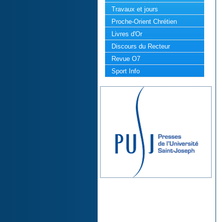
Travaux et jours
Proche-Orient Chrétien
Livres d'Or
Discours du Recteur
Revue O7
Sport Info