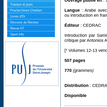
Ouvrage publié en
: 
Travaux et jours
Langue
: Arabe avec
Proche-Orient Chrétien
ou introduction en fra
Livres d'Or
Discours du Recteur
Éditeur
: CEDRAC
Revue O7
Sport Info
Introduction par Sami
critique par Antonios
[* Volumes 12-13 ven
507 pages
770
(grammes)
Distribution
: CEDRAC
Disponible