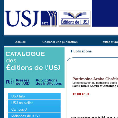
Accueil
Chercher une publication
Textes et d
Publications
Patrimoine Arabe Chréti
Le nomocanon du patriarche copte G
Samir Khalil SAMIR et Antonios 
12.00 USD
USJ Info
USJ nouvelles
Campus-J
Mélanges de l'USJ