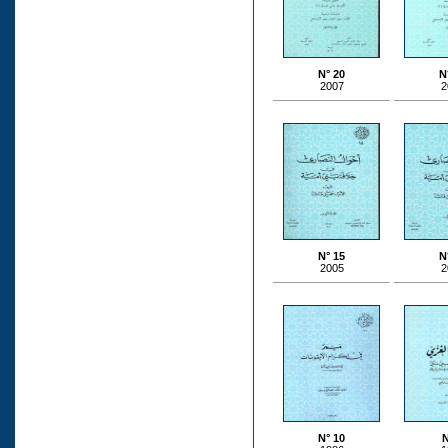
N° 20
N
2007
2
N° 15
N
2005
2
N° 10
N