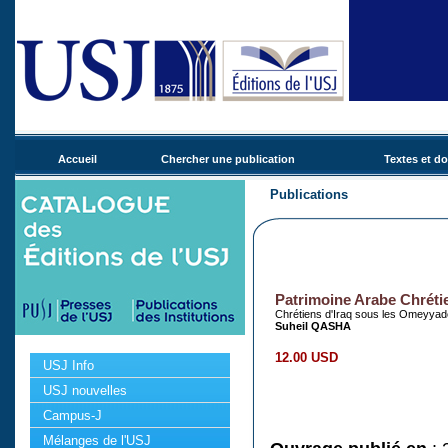
Accueil
Chercher une publication
Textes et d
Publications
Patrimoine Arabe Chréti
Chrétiens d'Iraq sous les Omeyyad
Suheil QASHA
12.00 USD
USJ Info
USJ nouvelles
Campus-J
Mélanges de l'USJ