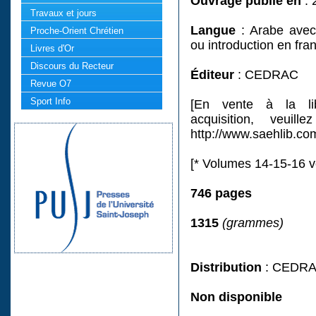
Ouvrage publié en
: 
Travaux et jours
Langue
: Arabe avec
Proche-Orient Chrétien
ou introduction en fra
Livres d'Or
Discours du Recteur
Éditeur
: CEDRAC
Revue O7
Sport Info
[En vente à la libr
acquisition, veuill
http://www.saehlib.co
[* Volumes 14-15-16 
746 pages
1315
(grammes)
Distribution
: CEDRAC
Non disponible