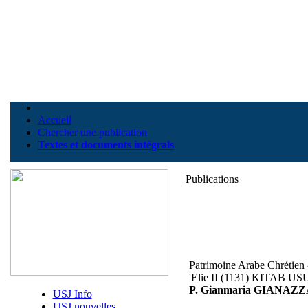
Accueil
Chercher une publication
Textes et documents intégrals
Publications
Patrimoine Arabe Chrétien
'Elie II (1131) KITAB USU
P. Gianmaria GIANAZ
USJ Info
USJ nouvelles