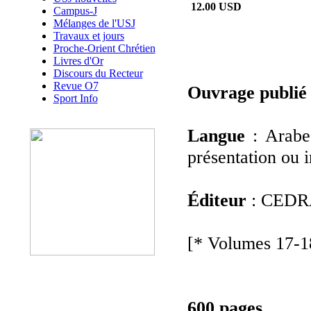
12.00 USD
Campus-J
Mélanges de l'USJ
Travaux et jours
Proche-Orient Chrétien
Livres d'Or
Discours du Recteur
Revue O7
Ouvrage publié
Sport Info
Langue
: Arabe
présentation ou i
Éditeur
: CED
[* Volumes 17-1
600 pages