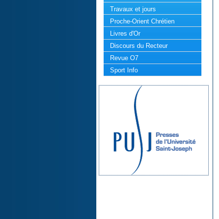
Travaux et jours
Proche-Orient Chrétien
Livres d'Or
Discours du Recteur
Revue O7
Sport Info