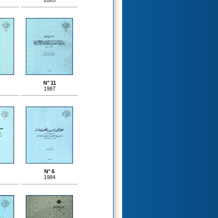
2005
N° 11
1987
N° 6
1984