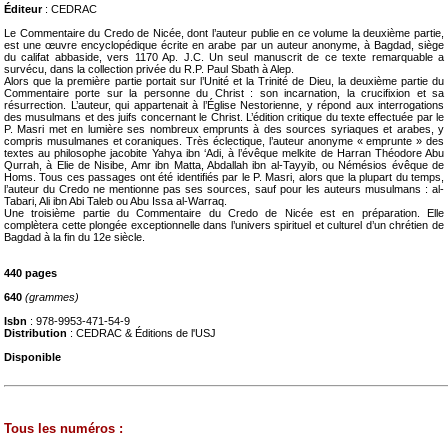
Éditeur
: CEDRAC
Le Commentaire du Credo de Nicée, dont l’auteur publie en ce volume la deuxième partie,
est une œuvre encyclopédique écrite en arabe par un auteur anonyme, à Bagdad, siège
du califat abbaside, vers 1170 Ap. J.C. Un seul manuscrit de ce texte remarquable a
survécu, dans la collection privée du R.P. Paul Sbath à Alep.
Alors que la première partie portait sur l’Unité et la Trinité de Dieu, la deuxième partie du
Commentaire porte sur la personne du Christ : son incarnation, la crucifixion et sa
résurrection. L’auteur, qui appartenait à l’Église Nestorienne, y répond aux interrogations
des musulmans et des juifs concernant le Christ. L’édition critique du texte effectuée par le
P. Masri met en lumière ses nombreux emprunts à des sources syriaques et arabes, y
compris musulmanes et coraniques. Très éclectique, l’auteur anonyme « emprunte » des
textes au philosophe jacobite Yahya ibn ‘Adi, à l’évêque melkite de Harran Théodore Abu
Qurrah, à Elie de Nisibe, Amr ibn Matta, Abdallah ibn al-Tayyib, ou Némésios évêque de
Homs. Tous ces passages ont été identifiés par le P. Masri, alors que la plupart du temps,
l’auteur du Credo ne mentionne pas ses sources, sauf pour les auteurs musulmans : al-
Tabari, Ali ibn Abi Taleb ou Abu Issa al-Warraq.
Une troisième partie du Commentaire du Credo de Nicée est en préparation. Elle
complètera cette plongée exceptionnelle dans l’univers spirituel et culturel d’un chrétien de
Bagdad à la fin du 12e siècle.
440 pages
640
(grammes)
Isbn
: 978-9953-471-54-9
Distribution
: CEDRAC & Éditions de l'USJ
Disponible
Tous les numéros :