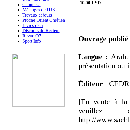
10.00 USD
Campus-J
Mélanges de l'USJ
Travaux et jours
Proche-Orient Chrétien
Livres d'Or
Discours du Recteur
Revue O7
Ouvrage publié
Sport Info
Langue
: Arabe
présentation ou i
Éditeur
: CED
[En vente à la l
veuillez 
http://www.saeh