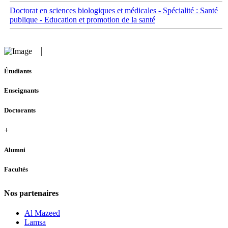
Doctorat en sciences biologiques et médicales - Spécialité : Santé
publique - Education et promotion de la santé
Étudiants
Enseignants
Doctorants
+
Alumni
Facultés
Nos partenaires
Al Mazeed
Lamsa