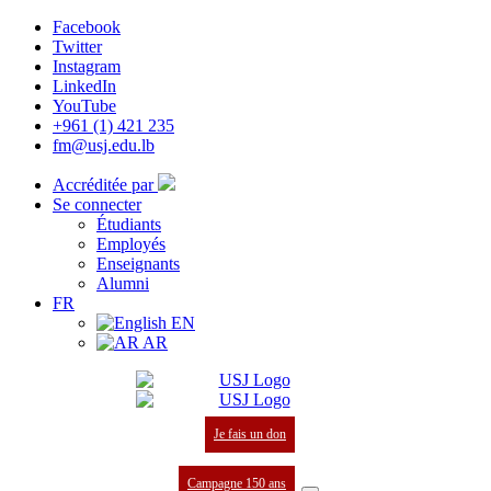
Facebook
Twitter
Instagram
LinkedIn
YouTube
+961 (1) 421 235
fm@usj.edu.lb
Accréditée par
Se connecter
Étudiants
Employés
Enseignants
Alumni
FR
EN
AR
Je fais un don
Campagne 150 ans