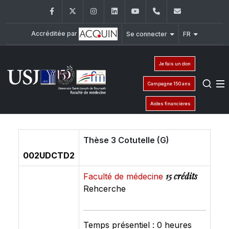
Facebook
Twitter
Instagram
LinkedIn
YouTube
+961 (1) 421 235
fm@usj.edu
Accréditée par
Se connecter
FR
Je fais un don
Campagne 150 ans
Aides financières
Thèse 3 Cotutelle (G)
002UDCTD2
15 crédits
Faculté de médecine
Rehcerche
Temps présentiel : 0 heures