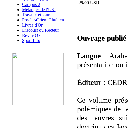
25.00 USD
Campus-J
Mélanges de l'USJ
Travaux et jours
Proche-Orient Chrétien
Livres d'Or
Discours du Recteur
Revue O7
Ouvrage publié
Sport Info
Langue
: Arabe
présentation ou i
Éditeur
: CED
Ce volume prése
polémiques de J
des œuvres su
doctrine des Jac