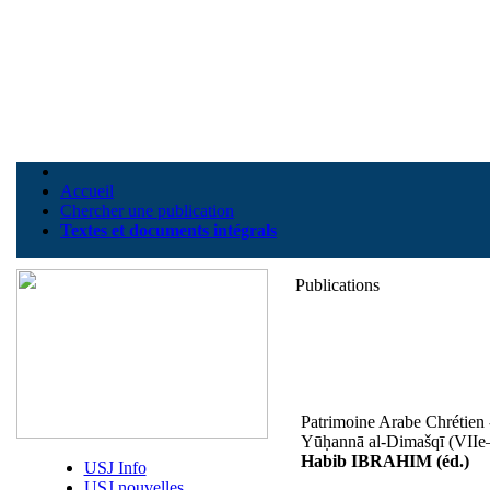
Accueil
Chercher une publication
Textes et documents intégrals
Publications
Patrimoine Arabe Chrétien
Yūḥannā al-Dimašqī (VIIe–
Habib IBRAHIM (éd.)
USJ Info
USJ nouvelles