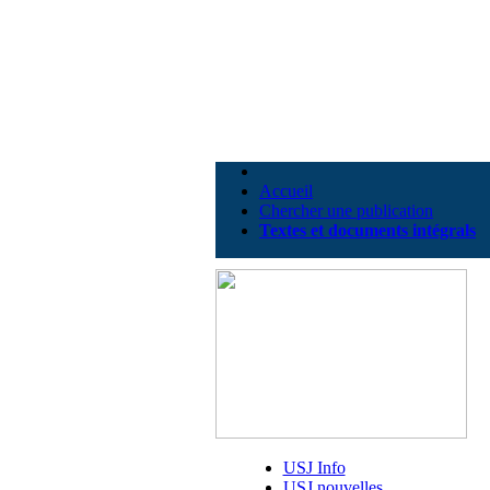
Accueil
Chercher une publication
Textes et documents intégrals
USJ Info
USJ nouvelles